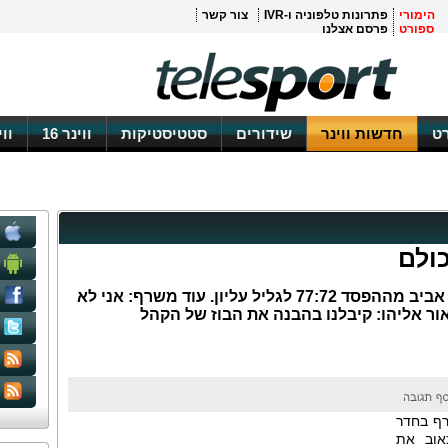
הימורי
פתרונות טלפוניה ו-IVR
צור קשר
ספורט
פרסם אצלנו
ט
חדשות ווינר
שידורים
סטטיסטיקות
ווינר 16
וו
כולם
ליגת ווינר: אכזבה גדולה במכבי תל אביב מההפסד 77:72 לגליל עליון. עוד משרף: אני לא
ור אליהו: קיבלנו בהבנה את הבוז של הקהל
ף בחדר
אוב את