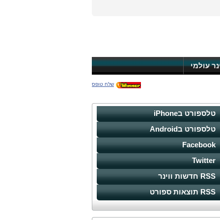
ינר עולמי
שלח טופס
טלספורט בiPhone
טלספורט בAndroid
Facebook
Twitter
RSS חדשות ווינר
RSS תוצאות ספורט