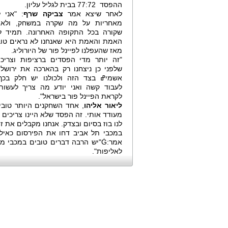
ההפסד 77:72 בבית לגליל עליון.
לאחר שיצא אמר
צביקה שרף
: "אני 
מאחריות על מה שקרה במשחק, ולא
שקורה בכל התקופה האחרונה. תמיד ל
האמת והאמת היא שאנחנו לא נראים טו
מאז שהעפלנו לפיינל פור של היורוליג.
"זה יותר מדי הפסדים ברציפות וצריכי
שלפני כן ניצחנו רק בהארכה את ירושלי
אשמיߝ בצד הזה ולכולנו יש חלק בכך.
לעבוד קשה ואני יודע מה צריך לעשות
לקראת הפיינל פור בישראל".
ליאור אליהו
, אחד השחקנים היותר טובי
מעודד אותי. זה הפסד שלא היינו צריכים
לנו בוז בסיום ובצדק. אנחנו מקבלים את זה
במכבי תל אביב דחו את הפירסום כאיל
אמר:Ġ"יש הרבה דברים טובים במכבי 
לאליפות".