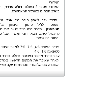
המדורג
המדורג מספר 2 בעולם
רוז'ה פדרר
, ה
בשלב הבתים בטורניר המאסטרס.
פדרר עלה לשחק חולה נגד
אנדי מא
ההפסד לז'יל סימון והניצחון ע
סטפאנק
. פדרר היה חייב לנצח את מא
להעפיל לשלב הבא, חצי הגמר, אבל כא
והחום היו לרעתו.
פדרר הפסיד 4:6, 7:6, 7:5 למארי שיחד עם
סטפאנק 1:6, 4:6.
עבור פדרר מדובר באכזבה גדולה. פדרר ז
ולאחר שאיבד את המקום הראשון בעולם 
העובדה שנדאל נעדר מהתחרות עקב פציע