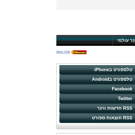
ינר עולמי
שלח טופס
טלספורט בiPhone
טלספורט בAndroid
Facebook
Twitter
RSS חדשות ווינר
RSS תוצאות ספורט