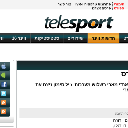
הימורי
פתרונות טלפוניה ו-IVR
צור קשר
ספורט
פרסם אצלנו
ט
חדשות ווינר
שידורים
סטטיסטיקות
ווינר 16
וו
ס
אנדי מארי בשלוש מערכות. ז'יל סימון ניצח את
רי
רוז'ה
דוידנקו,