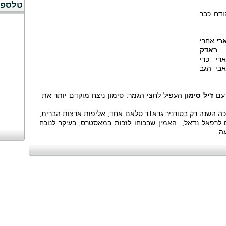
טלספו
ודח כבר
רי
אחרי
ל
ראדק
רי כדי
בי הגב
ז'יל סימון
העפיל לחצי הגמר. סימון ניצח מוקדם יותר את
כה השנה רק בטורניר גראߠד סלאם אחד, אליפות ארצות הברית,
לרפאל נדאל, האמין שבכוחו לזכות במאסטרס, בעיקר לנוכח
ה.