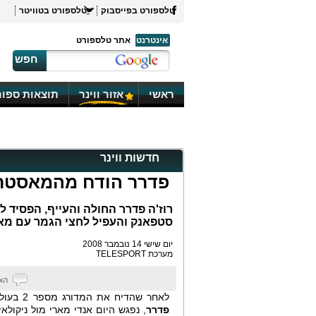
טלספורט בפייסבוק
טלספורט בטוויטר
אינטרנט
אתר טלספורט
חפש
ראשי
אזור ווינר
תוצאות ספור
חדשות ווינר
פדרר הודח מהמאסטר
רוז'ה פדרר החולה והעייף, הפסיד ל
סטפאנק והעפיל לחצי הגמר עם מא
יום שישי 14 נובמבר 2008
מערכת TELESPORT
לאחר שהדיח את המדורג מספר 2 בעולם
פדרר
, נפגש היום אנדי מארי מול ניקולאי 