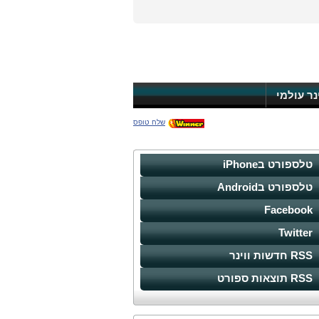
ינר עולמי
שלח טופס
טלספורט בiPhone
טלספורט בAndroid
Facebook
Twitter
RSS חדשות ווינר
RSS תוצאות ספורט