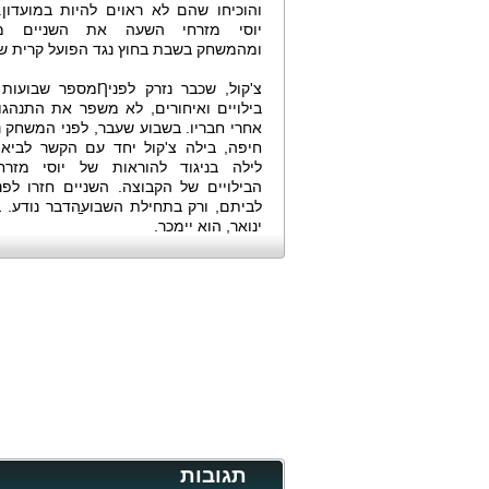
והוכיחו שהם לא ראוים להיות במועדון
יוסי מזרחי השעה את השניים מה
ומהמשחק בשבת בחוץ נגד הפועל קרית שמ
צ'קול, שכבר נזרק לפניȠמספר
בילויים ואיחורים, לא משפר את התנהגות
אחרי חבריו. בשבוע שעבר, לפני המשחק נ
חיפה, בילה צ'קול יחד עם הקשר לביא 
לילה בניגוד להוראות של יוסי מזרחי
הבילויים של הקבוצה. השניים חזרו לפנ
לביתם, ורק בתחילת השבוע̠הדבר נודע. ב
ינואר, הוא יימכר.
תגובות