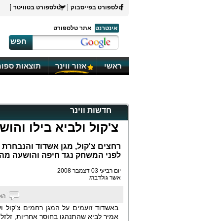
טלספורט בפייסבוק
טלספורט בטוויטר
אינטרנט
אתר טלספורט
חפש
ראשי
אזור ווינר
תוצאות ספור
חדשות ווינר
צ'קול ולביא בילו והוש
רחצים צ'קול, מגן אשדוד והנבחרת 
לפני המשחק נגד חיפה והושעה מה
יום רביעי 03 דצמבר 2008
אשר גולדברג
באשדוד זועמים על המגן רחמים צ'קול ו
אמיר לביא שהתנהגו בחוסר אחריות, זלזלו