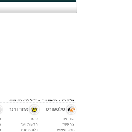
טלספורט
»
חדשות ווינר
»
צ'קול ולביא בילו והושעו
טלספורט
אזור ווינר
אודותינו
טוטו
ת
צור קשר
חדשות ווינר
ת
תנאי שימוש
בלוג מומחים
ת