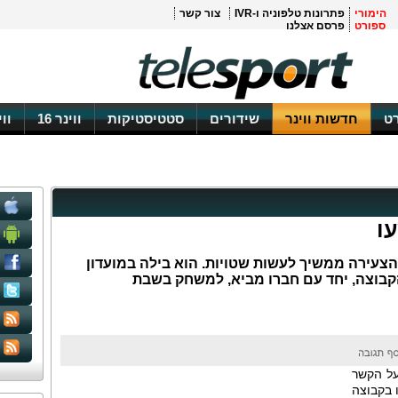
הימורי
פתרונות טלפוניה ו-IVR
צור קשר
ספורט
פרסם אצלנו
ט
חדשות ווינר
שידורים
סטטיסטיקות
ווינר 16
וו
עו
הצעירה ממשיך לעשות שטויות. הוא בילה במועדון
קבוצה, יחד עם חברו מביא, למשחק בשבת
על הקשר
 בקבוצה