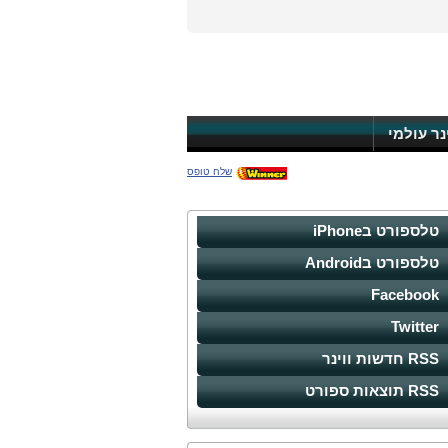
ינר עולמי
שלח טופס
טלספורט בiPhone
טלספורט בAndroid
Facebook
Twitter
RSS חדשות ווינר
RSS תוצאות ספורט