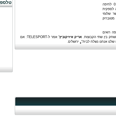
טלספו
בחיפה סירבו, המשחק הסתיים בניצחון 0:3 לחיפה
ה לספקית
ר שלומי
גיעו מטוברוק
ה רואים
שחק בין שתי הקבוצות.
אריק איזיקוביץ'
אמר ל-TELESPORT
: אם
לנו אנחנו נשלח לבית"ߨ ירושלים.