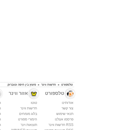
טלספורט
»
חדשות ווינר
»
פיצוץ בין חיפה וטוברוק
טלספורט
אזור ווינר
אודותינו
טוטו
ת
צור קשר
חדשות ווינר
ת
תנאי שימוש
בלוג מומחים
ת
פרסמו אצלנו
הימורי ספורט
ת
RSS חדשות ווינר
תוצאות וינר
ת