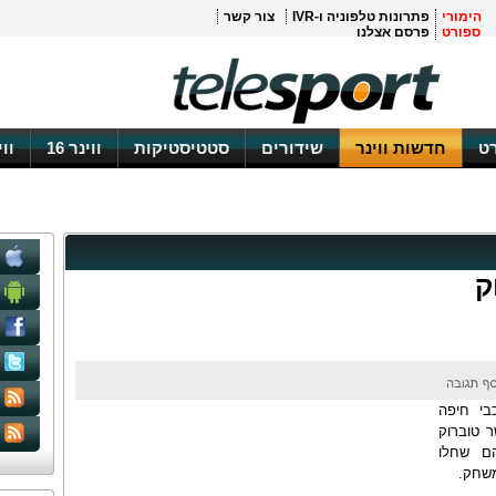
הימורי
פתרונות טלפוניה ו-IVR
צור קשר
ספורט
פרסם אצלנו
ט
חדשות ווינר
שידורים
סטטיסטיקות
ווינר 16
וו
ק
בי חיפה
 טוברוק
ם שחלו
משחק.