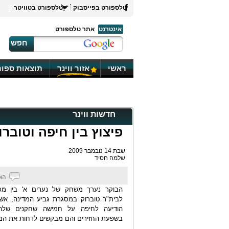
טלספורט בפייסבוק
טלספורט בטוויטר
אינטרנט
אתר טלספורט
חפש
ראשי
אזור ווינר
תוצאות ספור
חדשות ווינר
פיצוץ בין חיפה וטוברו
שבת 14 נובמבר 2009
שלמה חסיד
הבוקר נערך משחק של נערים א' בין מכ
לבית"ר טוברוק במסגרת גביע המדינה, אשר
הודיעה לחיפה על חמישה שחקנים שלה
בשפעת החזירים והם מבקשים לדחות את ה