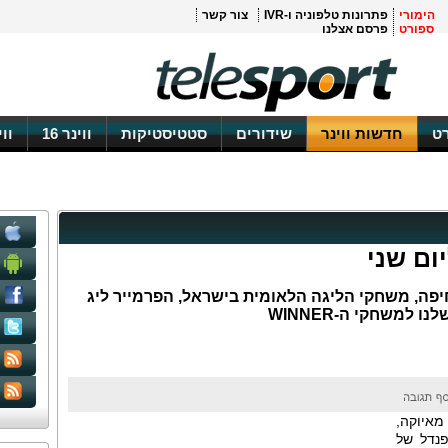
הימורי
פתרונות טלפוניה ו-IVR
צור קשר
ספורט
פרסם אצלנו
ט
חדשות ווינר
שידורים
סטטיסטיקות
ווינר 16
וו
יפה, משחקי הליגה הלאומית בישראל, הפרמייר ליג
למשחקי ה-WINNER
ר של מאיוקה,
צחו בקרית אליעזר 0:1 מפנדל של