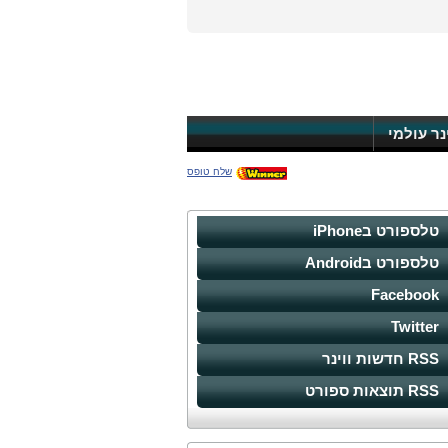
ינר עולמי
שלח טופס
טלספורט בiPhone
טלספורט בAndroid
Facebook
Twitter
RSS חדשות ווינר
RSS תוצאות ספורט