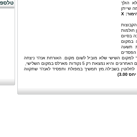
טלספו
א הולך
ה שייתן
ההימור: X
קבוצות
 חולמות
ה בסיום
 במקום
ת תשעה
הפסדים
 למקום השישי שלא מוביל לשום מקום. האורחת אנז'ר ניצחה
בשלושה משחקים מתוך חמשת המחזורים האחרונים והיא נמצאת רק 5 נקודות מארלס במקום השלישי,
פור העלייה לחלוטין בשבילה.מץ תמשיך במפולת ותפסיד לאנז'ר שתקווה