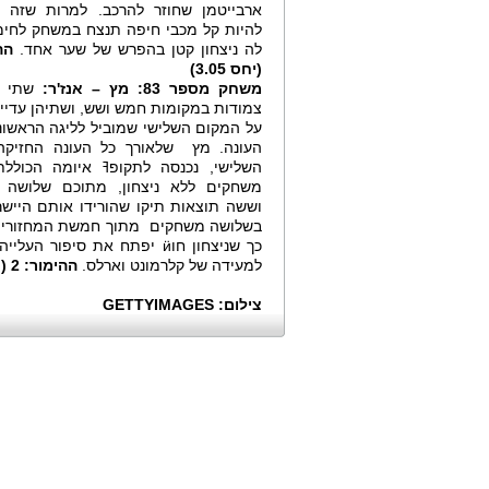
ארבייטמן שחוזר להרכב. למרות שזה ל
להיות קל מכבי חיפה תנצח במשחק לחימ
לה ניצחון קטן בהפרש של שער אחד.
(יחס 3.05)
משחק מספר 83: מץ – אנז'ר:
שתי ה
צמודות במקומות חמש ושש, ושתיהן עדיין
על המקום השלישי שמוביל לליגה הראשונ
העונה. מץ שלאורך כל העונה החזיקה
השלישי, נכנסה לתקופߔ איומה הכולל
משחקים ללא ניצחון, מתוכם שלושה 
וששה תוצאות תיקו שהורידו אותם היישר
כך שניצחון חוӥ יפתח את סי
למעידה של קלרמונט וארלס.
ההימור: 2 ( יחס 3.00)
צילום: GETTYIMAGES