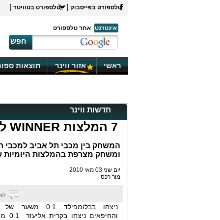
טלספורט בפייסבוק
טלספורט בטוויטר
אינטרנט
אתר טלספורט
חפש
ראשי
אזור ווינר
תוצאות ספור
חדשות ווינר
7 המלצות WINNER ליום שני
המשחק בין מכבי תל אביב למכבי ח
ומשחק מצרפת בהמלצות היומיות שלנו 
יום שני 03 מאי 2010
מור רכס
ניצחו בבלומפילד 0:1 משע
והחיפאים ני