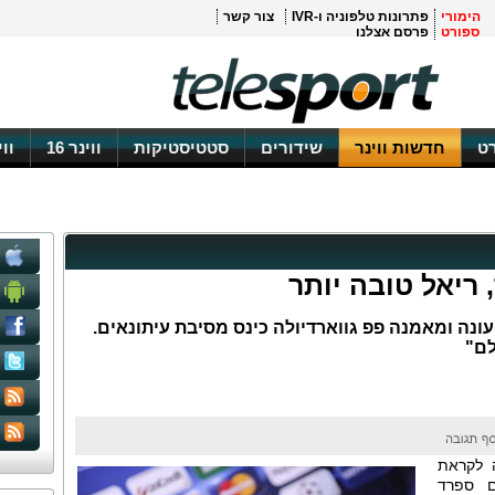
הימורי
פתרונות טלפוניה ו-IVR
צור קשר
ספורט
פרסם אצלנו
ט
חדשות ווינר
שידורים
סטטיסטיקות
ווינר 16
וו
נה ומאמנה פפ גווארדיולה כינס מסיבת עיתונאים.
לם"
 לקראת
ם ספרד