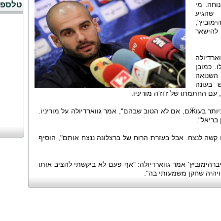
טלספו
וחה. מי
 שהגיע
מוביץ',
 להישאר
ארדיולה
. כמובן
השנואה
 בעונה
עם החתמתו של ז'וז'ה מוריניו.
"אין ספק שהוא אחד המאמנים הטובים ביותר בעוӜם, אם לא הטוב שבהם", אמר גווארדיולה על מוריניו.
בריאל".
ו קשה לנצח. אבל בעזרת הרוח של ברצלונה ננצח אותם", הוסיף
הימוביץ' אמר גווארדיולה: "אף פעם לא ביקשתי להציב אותו
יהיה שחקן משמעותי בה".