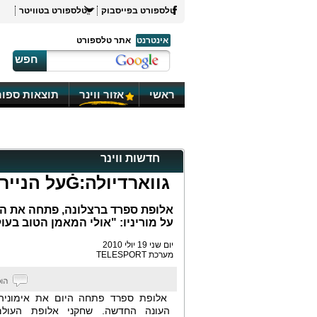
טלספורט בפייסבוק
טלספורט בטוויטר
אינטרנט
אתר טלספורט
חפש
ראשי
אזור ווינר
תוצאות ספור
חדשות ווינר
גווארדיולה:Ġעל הנייר, ריאל טובה יותר
אלופת ספרד ברצלונה, פתחה את העו
על מוריניו: "אולי המאמן הטוב בעו
יום שני 19 יולי 2010
מערכת TELESPORT
אלופת ספרד פתחה היום את אימוניה
העונה החדשה. שחקני אלופת העול