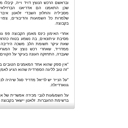
ובראשם הרכש הנוצץ דויד וייה, קיבלו מנ
שכן התאמנו הם אדריאנו הברזילאי
מסביליה והחלוץ השבדי זלאטן איברהי
שלמרות כל השמועות והדיבורים, צפוי
בקבוצה.
אחרי האימון כינס מאמן הקבוצה פפ גוו
מסיבת עיתונאים, בה נשמע בטוח כהרגלו
שאת עיקר תשומת הלב משכה היריבה 
ממדריד, שאחרי רכש נוצץ על המגרש
שעברה, התחזקה העונה בעיקר על הקווים, 
"זה טוב לליגה הספרדית שהוא הגיע לאמן 
"על הנייר יש לריאל מדריד סגל שיהיה לנ
גווארדיולה.
על השמߕעות לגבי מכירה אפשרית של איבר
ברשימת ההעברות. זלאטן יישאר בקבוצה ו