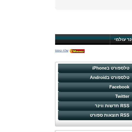
ינר עולמי
שלח טופס
טלספורט בiPhone
טלספורט בAndroid
Facebook
Twitter
RSS חדשות ווינר
RSS תוצאות ספורט