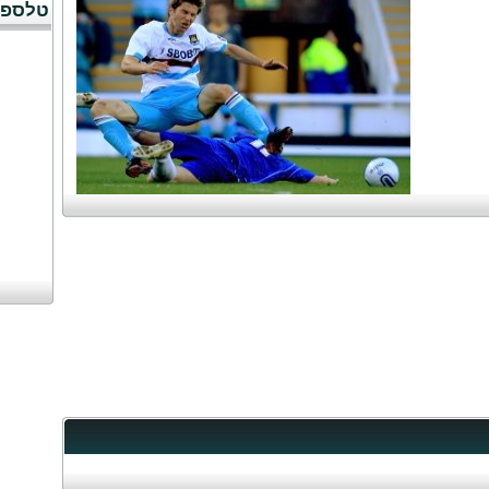
טלספו