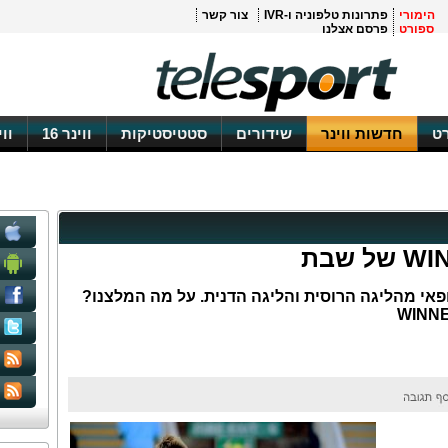
הימורי
פתרונות טלפוניה ו-IVR
צור קשר
ספורט
פרסם אצלנו
ט
חדשות ווינר
שידורים
סטטיסטיקות
ווינר 16
וו
פאי מהליגה הרוסית והליגה הדנית. על מה המלצנו?