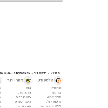
טלספורט
»
חדשות ווינר
»
צפו במהדורת ה-WINNER של שבת
טלספורט
אזור ווינר
אודותינו
טוטו
ת
צור קשר
חדשות ווינר
ת
תנאי שימוש
בלוג מומחים
ת
פרסמו אצלנו
הימורי ספורט
ת
RSS חדשות ווינר
תוצאות וינר
ת