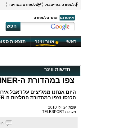
טלספורט בפייסבוק
טלספורט בטוויטר
אינטרנט
אתר טלספורט
חפש
ראשי
אזור ווינר
תוצאות ספור
חדשות ווינר
צפו במהדורת ה-WINNER של שבת
היום אנחנו ממליצים על דאבל אירו
הכנסו וצפו במהדורת המלצות ה-WINNER
שבת 24 יולי 2010
מערכת TELESPORT