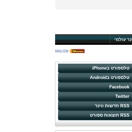
ינר עולמי
שלח טופס
טלספורט בiPhone
טלספורט בAndroid
Facebook
Twitter
RSS חדשות ווינר
RSS תוצאות ספורט