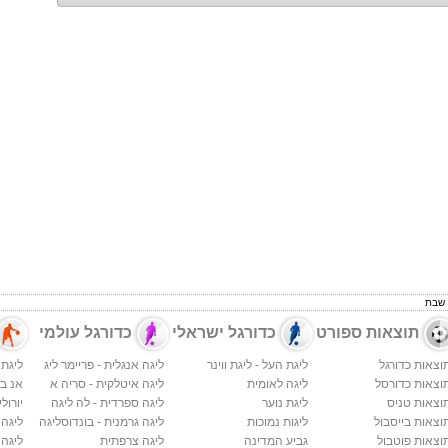
תוצאות ספורט
כדורגל ישראלי
כדורגל עולמי
וצאות כדורגל
ליגת העל - ליגת ווינר
ליגה אנגלית - פריימר ליג
ליגת 
וצאות כדורסל
ליגה לאומית
ליגה איטלקית - סריה א
אנ בי א
וצאות טניס
ליגת נוער
ליגה ספרדית - לה ליגה
יורולי
וצאות בייסבול
ליגות נמוכות
ליגה גרמנית - בונדוסליגה
ליגה
וצאות פוטבול
גביע המדינה
ליגה צרפתית
ליגה 