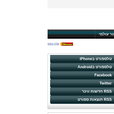
ינר עולמי
שלח טופס
טלספורט בiPhone
טלספורט בAndroid
Facebook
Twitter
RSS חדשות ווינר
RSS תוצאות ספורט