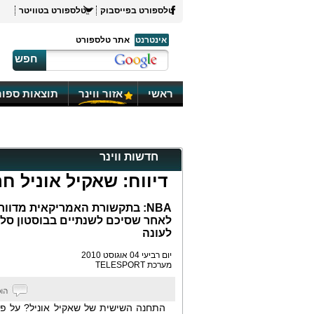
טלספורט בפייסבוק
טלספורט בטוויטר
אינטרנט
אתר טלספורט
חפש
ראשי
אזור ווינר
תוצאות ספור
חדשות ווינר
דיווח: שאקיל אוניל 
לעונה
יום רביעי 04 אוגוסט 2010
מערכת TELESPORT
התחנה השישית של שאקיל אוניל? על פי 