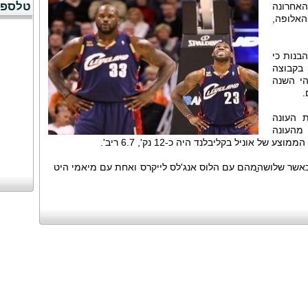
טלספו
 בעונה האחרונה
אלופה,
הבנות כי
בקבוצה
נה. זוהי השנה
 העונה
מהעונה
 אוניל בקליבלנד היה כ-12 נק', 6.7 ריב'.
 טבעות אליפות, כאשר שלושה̠מהם עם הלוס אנג'לס לייקרס ואחת עם מיאמי היט