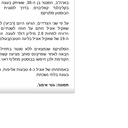
בארה"ב, הסנטר בן ה-38, ששיחק
בקליבלנד קאליברס, בדרך לסגנית ה
הבוסטון סלטיקס.
על פי שני הצדדים, הגיעו היום (רביעי) ל
שאקיל אוניל חתם על חוזה לשנתיים 
וירוויח לפחות 2.8 מיליון דולר לעו
ה-19 של שאקיל אוניל בליגה הטובה̠בעולם.
הסלטיקס שנמצאים ללא סנטר בתחילת
הבאה לאחר שפרקינס סוחב פציעה קשה 
הקודמת ולכן חיפשו בבוסטון מחליף ראוי. הממוצע של
באמתחתו של אוניל כ-4
בעונה בלתי נשכחת.
תמונה: גטי אימג'.