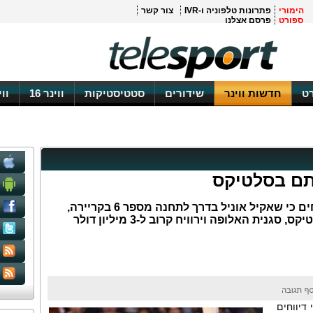
הימורי
פתרונות טלפוניה ו-IVR
צור קשר
ספורט
פרסם אצלנו
ט
חדשות ווינר
שידורים
סטטיסטיקות
ווינר 16
וו
חתם בסלטיקס
NBA: בתקשורת האמריקאית מדווחים כי שאקיל אוניל בדרך לתחנה מספר 6 בקריירה,
לאחר שסיכם לשנתיים בבוסטון סלטיקס, סגנית האלופה וירוויח קרוב ל-3 מיליון דולר
דיווחים