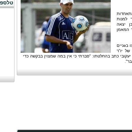
טלספו
תאחדות
ר למנות
ן יצאה
ך המאמן
התנועה לאיכות השלטון הגישה בקשה לצו בәניים
 של יו"ר
עקובי כתב בהחלטתו: "סברתי כי אין במה שמצוין בבקשה כדי
ר".