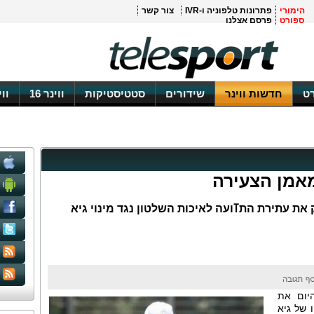
הימורי
פתרונות טלפוניה ו-IVR
צור קשר
ספורט
פרסם אצלנו
ט
חדשות ווינר
שידורים
סטטיסטיקות
ווינר 16
וו
מאמן הצעירה
ת עתירת התߠועה לאיכות השלטון נגד מינוי גיא
יום את
 של גיא