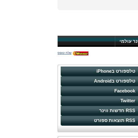
ינר עולמי
שלח טופס
טלספורט בiPhone
טלספורט בAndroid
Facebook
Twitter
RSS חדשות ווינר
RSS תוצאות ספורט