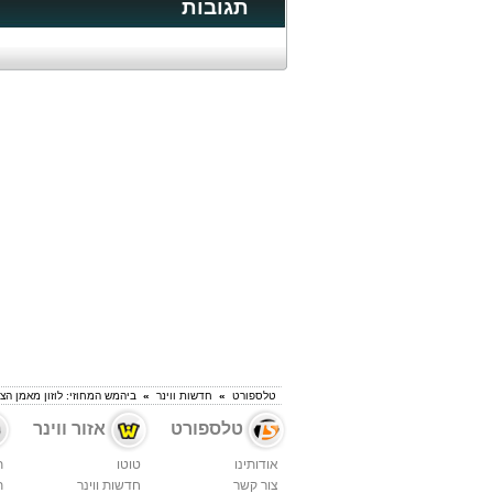
תגובות
טלספורט
»
חדשות ווינר
»
ביהמש המחוזי: לוזון מאמן הצ
טלספורט
אזור ווינר
אודותינו
טוטו
ת
צור קשר
חדשות ווינר
ת