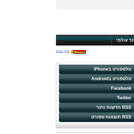
ינר עולמי
שלח טופס
טלספורט בiPhone
טלספורט בAndroid
Facebook
Twitter
RSS חדשות ווינר
RSS תוצאות ספורט