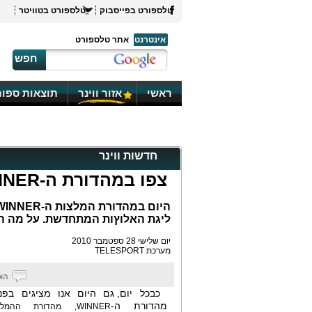
טלספורט בפייסבוק
טלספורט בטוויטר
אינטרנט
אתר טלספורט
חפש
ראשי
אזור ווינר
תוצאות ספור
חדשות ווינר
צפו במהדורת ה-WINNER של שלישי
ליגת האלוץות המתחדשת. על מה המלצ
יום שלישי 28 ספטמבר 2010
מערכת TELESPORT
כבכל
יום, גם היום אנו מציגים בפ
מהדורת ה-
WINNER
, מהדורת ההמל