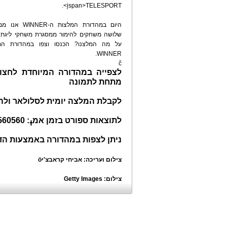
.
<įspan>
TELESPORT
היום במהדורת המלצות 
שלושה משחקים להימור ממסגרת משחקי ליגת ה
על מה המלצנו? הכנסו וצפו במהדורת המ
WINNER.
č
לצפייה במהדורה המיוחדת לחצו
מתחת לתמונה
לקבלת המלצה יומית לסלולאר ולה
לתוצאות ספורט בזמן אמߪ: 0545560560
ניתן לצפות במהדורה באמצעות הד
צילום ועריכה: אביחי קראבצ'יӧ
צילום:
Getty Images