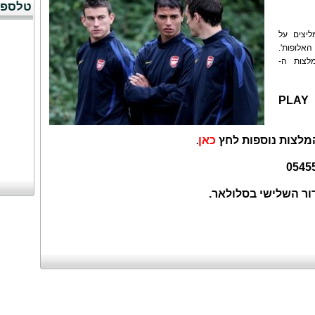
טלספו
ה-WINNER אנו ממליצים על
אלופות'.
לצות ה-
PLAY
מלצות נוספות לחץ
כאן
.
ור השלישי בסלולאר.