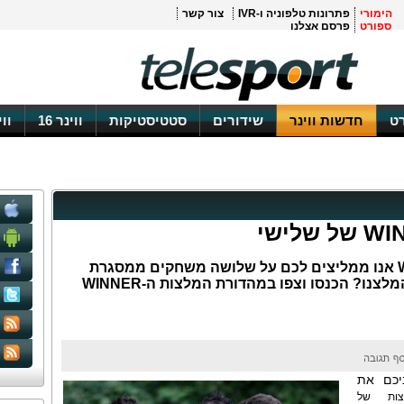
הימורי
פתרונות טלפוניה ו-IVR
צור קשר
ספורט
פרסם אצלנו
ט
חדשות ווינר
שידורים
סטטיסטיקות
ווינר 16
וו
היום במהדורת המלצות ה-WINNER אנו ממליצים לכם על שלושה משחקים ממסגרת
נו? הכנסו וצפו במהדורת המלצות ה-WINNER
ניכם את
צות של