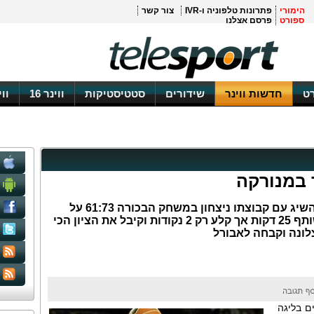
הימורי
פתרונות טלפוניה ו-IVR
צור קשר
ספורט
פרסם אצלנו
ט
חדשות ווינר
שידורים
סטטיסטיקות
ווינר 16
וו
 במנורקה
הרכז הישראלי החדש של מנורקה, השיג עם קבוצתו ניצחון במשחק הבכורה 61:73 על
ויאדוליד. לימונד פתח בחמישייה ושותף 25 דקות אך קלע רק 2 נקודות וקיבל את הציון הכי
צלונה וקבחה לאבורל
ם בליגה