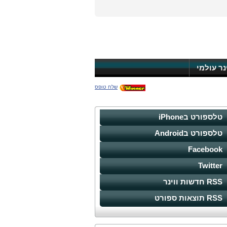
ינר עולמי
שלח טופס
טלספורט בiPhone
טלספורט בAndroid
Facebook
Twitter
RSS חדשות ווינר
RSS תוצאות ספורט