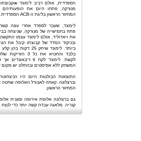
הספרדית, אולם רביב
מנורקה, פתחו היום את הופעותיהם 
המחזור הראשון בליגת ה-ACB הספרדית.
לימונד, שעבר לספרד אחרי עונה קשה 
את ויאדוליד, אולם לימונד עצמו התקשה
ובניקוד המדד של קבוצתו קיבל את הציו
בלבד והחטיא את כל 3 הזרי
לקשת. לימונד לקח 6 ריבאונדי
המשחק ללא אסיסטים ובהחלט יש מקום 
התוצאות הבולטות היום היו הניצחונו
המחזור הראשון.
קנריה. מלאגה עבדה קשה יותר כדי לנצח בחוץ 76:79 את סר