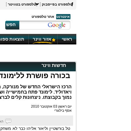
טלספורט בפייסבוק
טלספורט בטוויטר
אינטרנט
אתר טלספורט
חפש
ראשי
אזור ווינר
תוצאות ספור
חדשות ווינר
בכורה פושרת ללימונד
נמוך בקבוצתו. ניצחונות קלים לבר
יום ראשון 03 אוקטובר 2010
אסף בילגורי
טל בורשטיין וליאור אליהו כבר לא משחקי