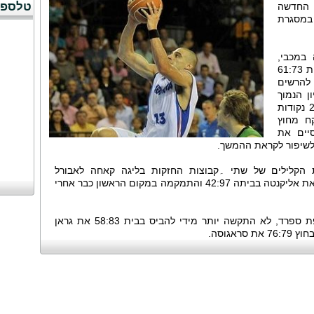
טלספו
 לימונד ӕקבוצתו החדשה
במסגרת
במכבי,
פתח בחמישייה של מנורקה, שניצחה בבית 61:73
 להרשים
ן הנמוך
ביותר. לימונד שיחק 25 דקות בהן קלע 2 נקודות
קות שלקח מחוץ
ם אך סיים את
לשיפור לקראת ההמשך.
ת הקלילים של שתי ۔קבוצות החזקות בליגה קאחה לאבורל
וברצלונה. קאחה לאבורל האלופה שחטה את אליקנטה בביתה 42:97 והתמקמה במקום הראשון כבר אחרי
גם ברצלונה אלופת אירופה וסגנית אלופת ספרד, לא התקשה יותר מידי להביס בבית 58:83 את גראן
אגוסה.