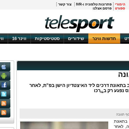
הימורי
פתרונות טלפוניה ו-IVR
צור קשר
ספורט
פרסם אצלנו
ט
חדשות ווינר
שידורים
סטטיסטיקות
ווינר 16
וו
נה
בתאונת דרכים ליד האיצטדיון הישן בפ"ת, לאחר
ס נפגע רק בۑרכו
בתאונת
ה, לאחר