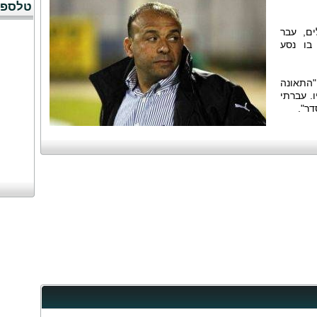
טלספו
ם, עבר
בו נסע
מר הערב ל- TELESPORT: "התאונה
ו. עברתי
דר".