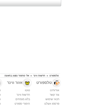
טלספורט
»
חדשות ווינר
»
אלי מחפוד נפצע בתאונה
טלספורט
אזור ווינר
אודותינו
טוטו
ת
צור קשר
חדשות ווינר
ת
תנאי שימוש
בלוג מומחים
ת
פרסמו אצלנו
הימורי ספורט
ת