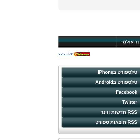
ינר עולמי
שלח טופס
טלספורט בiPhone
טלספורט בAndroid
Facebook
Twitter
RSS חדשות ווינר
RSS תוצאות ספורט