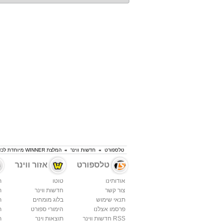
טלספורט
»
חדשות ווינר
»
המלצת WINNER מיוחדת לכדורסל ספרדי
טלספורט
אזור ווינר
אודותינו
טוטו
ת
צור קשר
חדשות ווינר
ת
תנאי שימוש
בלוג מומחים
ת
פרסמו אצלנו
הימורי ספורט
ת
RSS חדשות ווינר
תוצאות וינר
ת