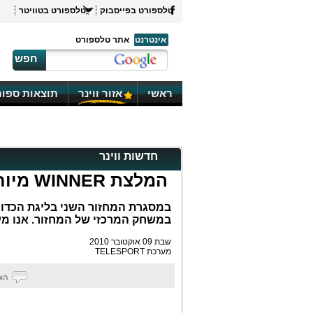
טלספורט בפייסבוק
טלספורט בטוויטר
אינטרנט
אתר טלספורט
חפש
ראשי
אזור ווינר
תוצאות ספור
חדשות ווינר
המלצת WINNER מיוחדת לכדורסל ספרדי
במשחק המרכזי של המחזור. אנו מעניקים המל
שבת 09 אוקטובר 2010
מערכת TELESPORT