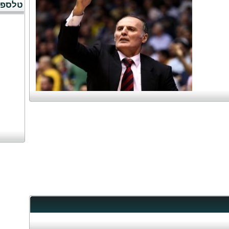
טלספו