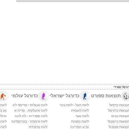
תוצאות ספורט
כדורגל ישראלי
כדורגל עולמי
וצאות כדורגל
ליגת העל - ליגת ווינר
ליגה אנגלית - פריימר ליג
ליגת 
וצאות כדורסל
ליגה לאומית
ליגה איטלקית - סריה א
אנ בי א
וצאות טניס
ליגת נוער
ליגה ספרדית - לה ליגה
יורולי
וצאות בייסבול
ליגות נמוכות
ליגה גרמנית - בונדוסליגה
ליגה
וצאות פוטבול
גביע המדינה
ליגה צרפתית
ליגה 