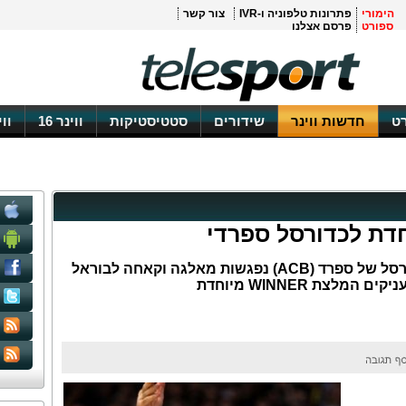
הימורי
פתרונות טלפוניה ו-IVR
צור קשר
ספורט
פרסם אצלנו
ט
חדשות ווינר
שידורים
סטטיסטיקות
ווינר 16
וו
במסגרת המחזור השני בליגת הכדורסל של ספרד (ACB) נפגשות מאלגה וקאחה לבוראל
צת WINNER מיוחדת