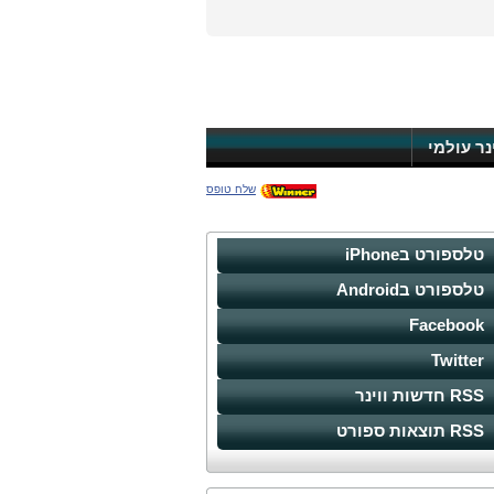
ינר עולמי
שלח טופס
טלספורט בiPhone
טלספורט בAndroid
Facebook
Twitter
RSS חדשות ווינר
RSS תוצאות ספורט