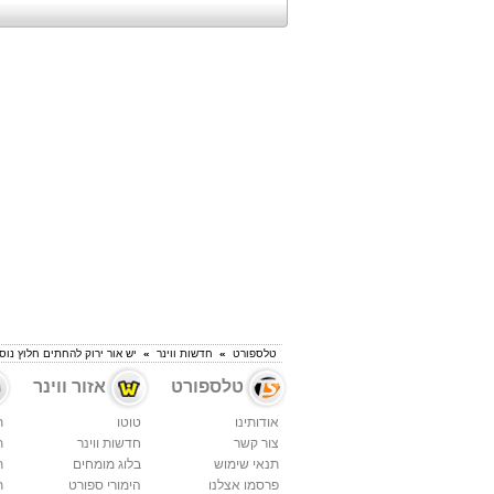
טלספורט
»
חדשות ווינר
»
יש אור ירוק להחתים חלוץ נוס
טלספורט
אזור ווינר
אודותינו
טוטו
ת
צור קשר
חדשות ווינר
ת
תנאי שימוש
בלוג מומחים
ת
פרסמו אצלנו
הימורי ספורט
ת