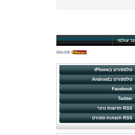
ינר עולמי
שלח טופס
טלספורט בiPhone
טלספורט בAndroid
Facebook
Twitter
RSS חדשות ווינר
RSS תוצאות ספורט