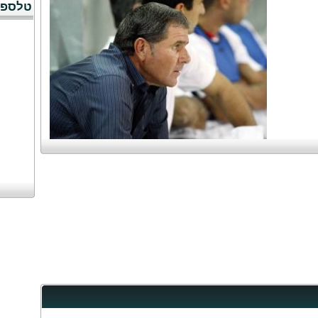
טלספו