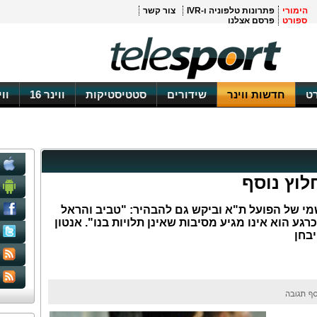
הימורי
פתרונות טלפוניה ו-IVR
צור קשר
ספורט
פרסם אצלנו
ט
חדשות ווינר
שידורים
סטטיסטיקות
ווינר 16
וו
לוץ נוסף
מי של הפועל ת"א וביקש גם להבהיר: "טביב והראל
גע הוא אינו מגיע מסיבות שאינן תלויות בנו". אנטון