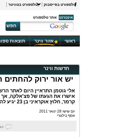
טלספורט בפייסבוק
טלספורט בטוויטר
אינטרנט
אתר טלספורט
חפש
ראשי
אזור ווינר
תוצאות ספור
חדשות ווינר
יש אור ירוק להחתים ח
אלי גוטמן התראיין היום לאתר הרש
אישרו את הגעתו של פצ'אלקה, אך כר
קרמר, חלוץ אוקראיני בן 23 יגיע להיבחן
יום שישי 28 ינואר 2011
אסף בילגורי