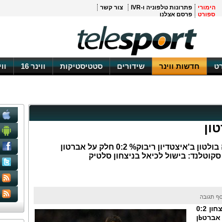
הימורי
פתרונות טלפוניה ו-IVR
צור קשר
ספורט
פרסם אצלנו
ט
חדשות ווינר
שידורים
סטטיסטיקות
ווינר 16
וו
ון
אנגליה: ללא תמיר כהן בסגל, גברה בולטון ב'איצטדיון ריבוק% 0:2 חלק על אברטון
וטלנד: בישול לכיאל בניצחון סלטיק
תמיר כהן לא נכלל בסגל כלל וכלל בניצחון 0:2
אברטߕן