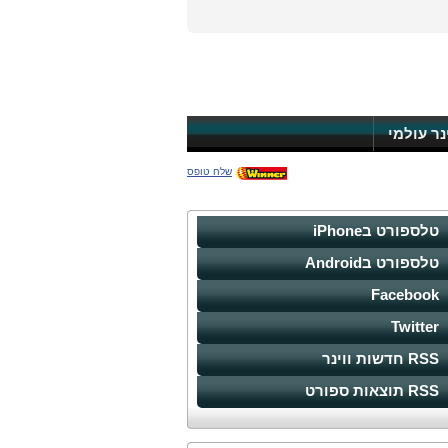
ינר עולמי
שלח טופס
טלספורט בiPhone
טלספורט בAndroid
Facebook
Twitter
RSS חדשות ווינר
RSS תוצאות ספורט