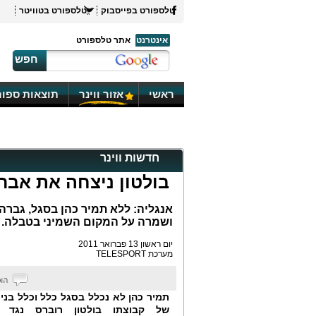
טלספורט בפייסבוק
טלספורט בטוויטר
אינטרנט
אתר טלספורט
חפש
ראשי
אזור ווינר
תוצאות ספור
חדשות ווינר
בולטון ניצחה את אברט
ושמרה על המקום השמיני בטבלה. סק
יום ראשון 13 פברואר 2011
מערכת TELESPORT
של קבוצתו בולטון רוברס
נגד 