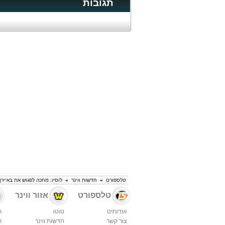
תגובות
טלספורט
»
חדשות ווינר
»
לוסיו: מחכה לפגוש את באיירן
טלספורט
אזור ווינר
אודותינו
טוטו
ת
צור קשר
חדשות ווינר
ת