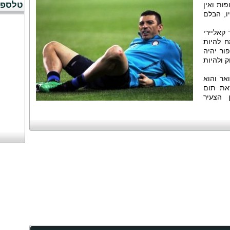
טלספו
פות ואין
ו, הבלם
קאליירי
 להיות
ור יהיה
 ולהיות
אר והוא
את תום
 הצעיר