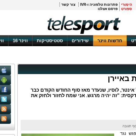
הימורי
פתרונות טלפוניה ו-IVR
צור קשר
ספורט
פרסם אצלנו
ט
חדשות ווינר
שידורים
סטטיסטיקות
ווינר 16
וו
 באיירן
אינטר, לוסיו, שנעדר מאז סוף החודש הקודם כבר
סית: "זה יהיה מרגש. אני שמח לחזור ולחזק את
גש נגד