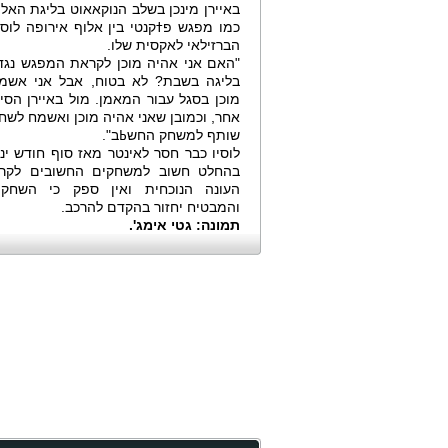
באיירן מינכן בשלב הנוקאאוט בליגת האלו
כמו מפגש פߙקנטי בין אלוף אירופה לוסי
הברזילאי לאקסית שלו.
"האם אני אהיה מוכן לקראת המפגש נגד 
בליגה בשבת? לא בטוח, אבל אני אשמח
מוכן בסגל עבור המאמן. מול באיירן הסיפ
אחר, וכמובן שאני אהיה מוכן ואשמח לשחק
שותף למשחק החשߕב".
לוסיו כבר חסר לאינטר מאז סוף חודש ינו
בהחלט חשוב למשחקים החשובים לקר
העונה הנוכחית ואין ספק כי השחקן
והמבטיח יחזור בהקדם להרכב.
תמונה: גטי אימג'.