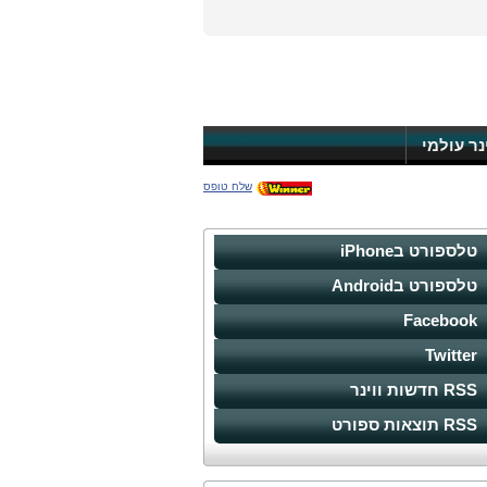
ינר עולמי
שלח טופס
טלספורט בiPhone
טלספורט בAndroid
Facebook
Twitter
RSS חדשות ווינר
RSS תוצאות ספורט