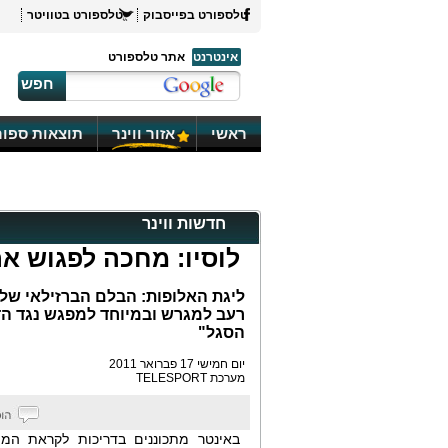
טלספורט בפייסבוק
טלספורט בטוויטר
אינטרנט
אתר טלספורט
חפש
ראשי
אזור ווינר
תוצאות ספור
חדשות ווינר
לוסיו: מחכה לפגוש את
ליגת האלופות: הבלם הברזילאי של 
רעב למגרש ובמיוחד למפגש נגד הדק
הסגל"
יום חמישי 17 פברואר 2011
מערכת TELESPORT
באינטר מתכוננים בדריכות לקראת המפ