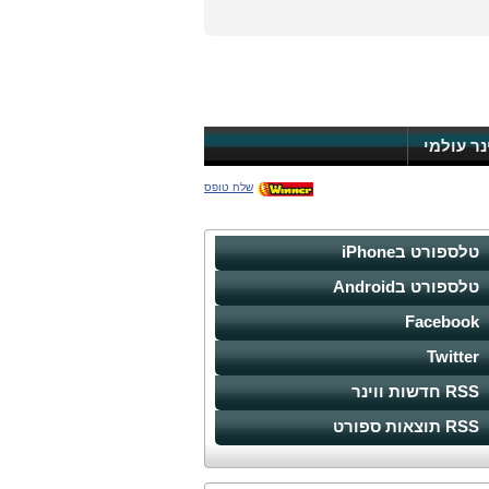
ינר עולמי
שלח טופס
טלספורט בiPhone
טלספורט בAndroid
Facebook
Twitter
RSS חדשות ווינר
RSS תוצאות ספורט