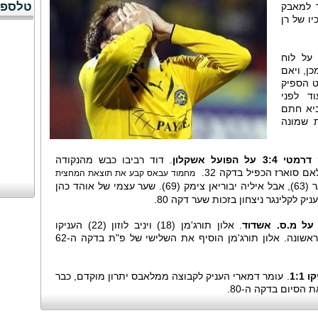
טלספו
 למאבק
ו של רן
על לוח
אחר מכן, ויאם
ט הספיק
 המארחים ליתרון 0:3 עוד לפני
(45) ויניב לביא חתם
 שמונה
ועל אשקלון
. דוד רביבו כבש מהנקודה
מחמוד עבאס קבע את תוצאת המחצית
ערן לוי הגדיל את הפער (63), אבל איליה יבוריאן צימק (69). שער עצמי של אוהד כהן
. אלון תורג'מן (18) ויניב לוזון (22) העניקו
למלאבסים יתרון כפול בתום המחצית הראשונה. אלון תורג'מן הוסיף את השלישי של פ"ת בדקה ה-62
1:1
. עומר דמארי העניק לקבוצה ממלאבס יתרון מוקדם, כבר