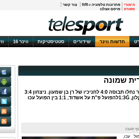
הימורי
פתרונות טלפוניה ו-IVR
צור קשר
ספורט
פרסם אצלנו
ט
חדשות ווינר
שידורים
סטטיסטיקות
ווינר 16
וו
ית שמונה
ליגת העל: הצהובים של מוטי איווניר נחלו תבוסה 4:0 לחניכיו של רן בן שמעון. ניצחון 3:4
דרמטי להפועל ב"ש על הפועל אשקלון, 1:3Ġלהפועל פ"ת על אשדוד, 1:1 בין הפועל עכו
המאכזב מול עכו,