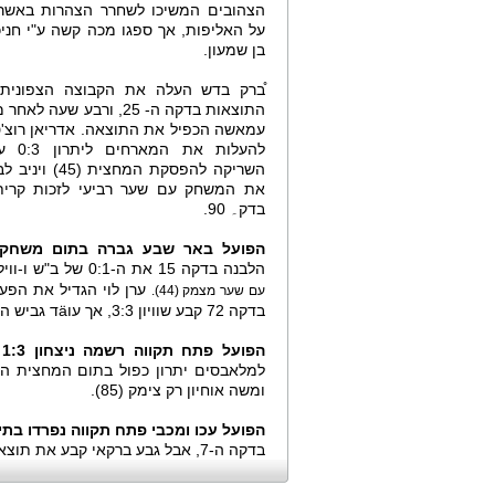
הצהובים המשיכו לשחרר הצהרות באשר
על האליפות, אך ספגו מכה קשה ע"י חניכי
בן שמעון.
̊ברק בדש העלה את הקבוצה הצפונית 
התוצאות בדקה ה- 25, ורבע שעה ל
עמאשה הכפיל את התוצאה. אדריאן רוצ'
להעלות את
השריקה להפסקת המחצית 
את המשחק עם שער רביעי לזכות קרית
בדק۔ 90.
הפועל באר שבע גברה בתום משחק דרמטי 3:4 על הפ
הלבנה בדקה 15 את ה-0:1 של ב"ש ו-ווילאם סוארז הכפיל בדקה 32.
עם שער מצמק (44).
בדקה 72 קבע שוויון 3:3, אך עוӓד גביש העניק לקלינגר ניצחון בזכות שער דקה 80.
הפועל פתח תקווה רשמה ניצחון 1:3 על מ.ס. אשדוד
ומשה אוחיון רק צימק (85).
הפועל עכו ומכבי פתח תקווה נפרדו בתיקו 
בדקה ה-7, אבל גבע ברקאי קבע את תוצאת הסיום בדקה ה-80.