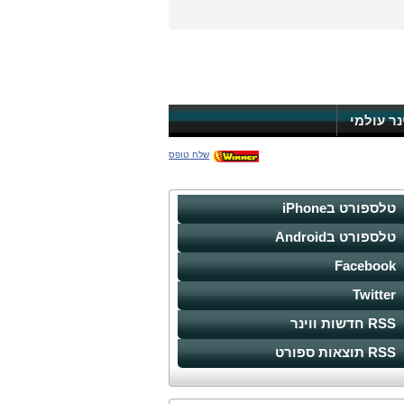
ינר עולמי
שלח טופס
טלספורט בiPhone
טלספורט בAndroid
Facebook
Twitter
RSS חדשות ווינר
RSS תוצאות ספורט