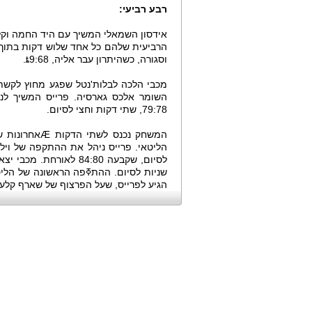
רבע רביעי:
אידסון השמאלי המשיך עם היד החמה וקלע 
הרביעית שלהם כל אחד שלוש דקות בתוך ה
וסגורה, כשהיתרון עבר אליה, ȶ9:68.
מכבי הלכה לבלות'נטל שפגע מחוץ לקשת 
השומר אלכס גארסיה. פרייס המשיך לנ
79:78, שתי דקות וחצי לסיום.
המשחק נכנס ל
שניות לסיום. ההתߧפה הראשונה של הליט
הגיע לפרייס, שעל הפרצוף של שארף קלע שלשה גדול