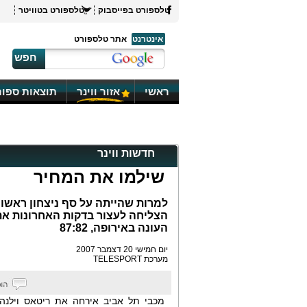
טלספורט בפייסבוק
טלספורט בטוויטר
אינטרנט
אתר טלספורט
חפש
ראשי
אזור ווינר
תוצאות ספור
חדשות ווינר
שילמו את המחיר
למרות שהייתה על סף ניצחון ראשון
הצליחה לעצור בדקות האחרונות את 
העונה באירופה, 87:82
יום חמישי 20 דצמבר 2007
מערכת TELESPORT
מכבי תל אביב אירחה את ריטאס וילנה