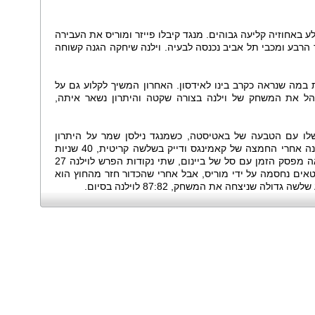
באחוזיה קליעה גבוהים. מנגד קיבלו פייזר ומוריס את העבירה
רבע ומכבי תל אביב נכנסה לבעיה. וילנה שיחקה הגנה קשוחה
במה שנראה כקרב בינו לאידסון. האחרון המשיך לקלוע גם על
הל את המשחק של וילנה בצורה שקטה והיתרון נשאר איתה,
שתי הדקות Ӕאחרונות שלו עם הטבעה של באטיסטה, כשמנגד נילסן שמר על היתרון
הליטאי. פרייס ניהל את ההתקפה של וילנה אחרי החמצה של קאמינגס ודייק בשלשה קריטית, 40 שניות
לסיום, שקבעה 84:80 לאורחת. מכבי יצאה מפסק הזמן עם סל של ביינום, שתי נקודות הפרש לוילנה 27
אים נחסמה על ידי מוריס, אבל אחרי שהכדור חזר מהחוץ הוא
ה שניצחה את המשחק, 87:82 לוילנה בסיום.