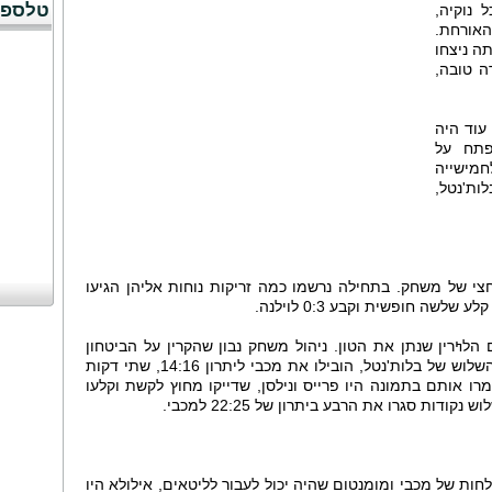
טלספו
 נוקיה,
אורחת.
ה ניצחו
 טובה,
עוד היה
פתח על
מישייה
ות'נטל,
צי של משחק. בתחילה נרשמו כמה זריקות נוחות אליהן הגיעו
לשה חופשית וקבע 0:3 לוילנה.
לߤרין שנתן את הטון. ניהול משחק נבון שהקרין על הביטחון
בקליעה שלו, יחד עם קליעות מדויקות מהשלוש של בלות'נטל, הובילו את מכבי ליתרון 14:16, שתי דקות
רו אותם בתמונה היו פרייס ונילסן, שדייקו מחוץ לקשת וקלעו
ודות סגרו את הרבע ביתרון של 22:25 למכבי.
ות של מכבי ומומנטום שהיה יכול לעבור לליטאים, אילולא היו