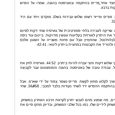
צד אחד,̠פרייס בהתקפה ובאטיסטה בהגנה, שמרו על הפרש
 מוריס ופייזר רשמו שלוש עבירות בשלב מוקדם ויחד עם היד
. שריקה לעבירה בלתי ספורטיבית של גארסיה שתי דקות לסיום
ת היתרון לאורחת בקליעות עונשין מדויקות. ביינום עוד ניסה
בלות'נטל, שהחמיץ אבל עם פחות משנייה על השעון אלכס
מכבי פתחה את הרבע בפיגור נקודה ובתוך שלוש דקות וחצי עברה להיות ביתרון 44:52. גארסיה לחץ את
טל. עבודה טובה של באטיסטה בהגנה והמומנטום עבר לקבוצה
משיך לקלוע מחוץ לקשת. פרייס נשמר צמוד על ידי שארפ, אבל
בירידה איטית להגנה ובמהלכים תקועים בהתקפה ההפרש ירד לשתי נקודות בלבד למכבי, 56Ⱥ58, שתי
דיים, מה שמנע מהם לגבש יתרון לקראת הרבע האחרון במשחק.
שחק לידיים שלו, כמו בכל שלבי המשחק, ובדיוק מהקו סיים את