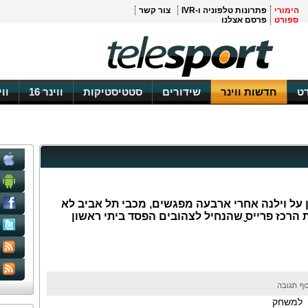
הימורי
פתרונות טלפוניה ו-IVR
צור קשר
ספורט
פרסם אצלנו
ט
חדשות ווינר
שידורים
סטטיסטיקות
ווינר 16
וו
 על וילנה אחרי ארבעה מפגשים, מכבי תל אביב לא
הרכז פרייס̬ שהנחיל לצהובים הפסד ביתי ראשון
 למשחק