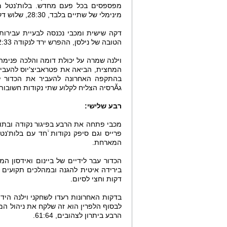
מפספסים בכל פעם מחדש. בלות'נטל מ
מינימלי של שתיים בלבד, 28:30, שלוש דקות ברבע.
דקה שישית ומכבי נכנסה לבעיית עבירות.
הטובה של נילסן, ההפרש ירד לנקודה 32:33.
וילנה שמרה על יכולת דומה והלכה פנימה
המחצית, הביאה את פטראביצ'יוס להעביר א
בהתקפה האחרונה להעביר את הכדור ל
גӐרסיה הצליח לקלוע שתי נקודות חשובות ולהוריד את הקבוצות במחצית ביתרון ליטאי, 42:41.
רבע שלישי:
פרייס וגם סיפק נקודות ۙחד עם בלות'נ
המארחת.
הכדור עבר לידיים של ביינום ואידסון ה
דקות וחצי לסיום.
בדקות האחרונות רעדו לשחקני וילנה הי
לבסוף הלפרין הוא זה שלקח את ניהול המ
הרבע ביתרון לצהובים, 61:64.