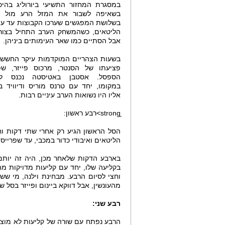
במסגרת המחזור התשיעי ביורוליג בהיכל
בשאיפה לשבור את המזל הרע מול ה
בשלושת המפגשים שערכו הקבוצות עד עת
הליטאים, כשהמשחק הערב התחיל בצורה
אבל הסתיים כמו שאר העימותים ביניהן.
בשעות הצהריים המוקדמות עיקר החשש 
פציעתו של הסנטר, מרכוס פייזר, ש
הספסל. אסטבן באטיסטה נכנס לח
במקומו, יחד עם טרנס מוריס ודיוויד בל
אליו היו נשואות הערב עיניים רבות.
הסל הראשון הגיע רק אחרי שתי דקות וח
הליטאים ואיבודי כדור במכבי, עד שפרייס קלע ש
בארבע הדקות שלאחר מכן, היה זה יותם ה
וחצי לסיום הרבע. מבחינת וילנה, מי ששמ
מהעונשין, אבל דווקא ביינום ופייזר בסל שלוש נק
רבע שני:
הרבע נפתח עם שורה של קליעות לא מוצלח