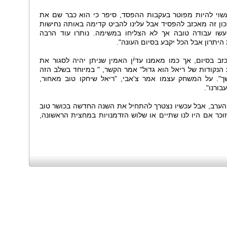
וי להיות מפוטר בעקבות ההפסד, סיפר כי הוא כבר שם את
כון זה מאכזב להפסיד אבל עלינו להביט קדימה באותה נחישות
ים. שחӧני ניסו הכל, עשו עבודה טובה אך לא הצליחו במשימה. נותרו עוד הרבה
היתרון אבל הכל יקבע בסיום העונה".
 בסיום, אך כמו מאמנו עדיۙן האמין שניתן יהיה לסגור את
הנקודות של ריאל הוא גדול" אמר הקשר, " במיוחד בשלב הזה
ך". על המשחק עצמו אמר צ'אבי, "ריאל שיחקו טוב מאחור,
ורנו".
 הערב, אבל עכשיו נצטרך להתחיל את השנה החדשה בכושר טוב
 זוכר אם היו לנו שתיים או שלוש הזדמנויות במחצית הראשונה,