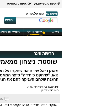
טלספורט בפייסבוק
טלספורט בטוויטר
אינטרנט
אתר טלספורט
חפש
ראשי
אזור ווינר
תוצאות ספור
חדשות ווינר
שוסטר: ניצחון ממאמץ
נואו. "שיחקנו כיחידה" סיפר המאמן
ההגנה שלהם העניקה להם את הניצח
יום ראשון 23 דצמבר 2007
רועי רובינשטיין
שחקני ריאל מדריד הגיעו לקאמפ נואו וש