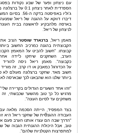
עם ניצחון ופער של שבע נקודות בפסג
הספרדית לאחר ניצחון 0:1 על
ג'וליו באפיסטה בדקה ה-56. 
דיברו דווקא על ההגנה של ריאל שמנעה
בארסה מלהבקיע לראשונה בבית העונה 
לניצחון של ריאל.
מאמן ריאל,
ברנארד שוסטר
הציב את 
הקבוצתית בהגנה כמרכיב החשוב ביותר 
קבוצתו. "חשוב להביט על המאמץ הקבוצ
הערב, השחקנים שיחקו כיۗידה אחת 
כקבוצה". מאמן ריאל ניסה להוריד
על הכדורגל כמאבק או דו קרב, זה מוריד 
חשוב מאד. שחקני ברצלונה מעולם לא סיכ
ביותר שלנו הוא שהבאנו לכך שבארסה לא 
"זהו אחד השערים הגדולים בקריירה שלי"
מרגיש כל כך טוב מהשער שכבשתי, זה הי
משחקים עד לסיום העונה".
בצד המפסיד, הייתה הסכמה מלאה עם 
העבודה ההגנӪית של שחקני רי
"הדרך שבה הם עצרו אותנו הערב פעם אח
טוב, אבל היכולת ההגנתית הגבוה של ש
למתפרצות הקטלניות שלהם".