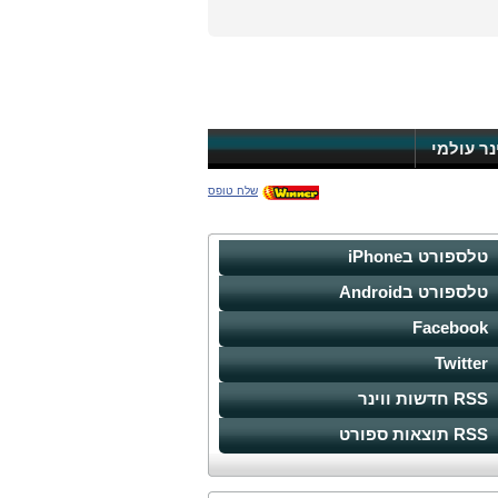
ינר עולמי
שלח טופס
טלספורט בiPhone
טלספורט בAndroid
Facebook
Twitter
RSS חדשות ווינר
RSS תוצאות ספורט