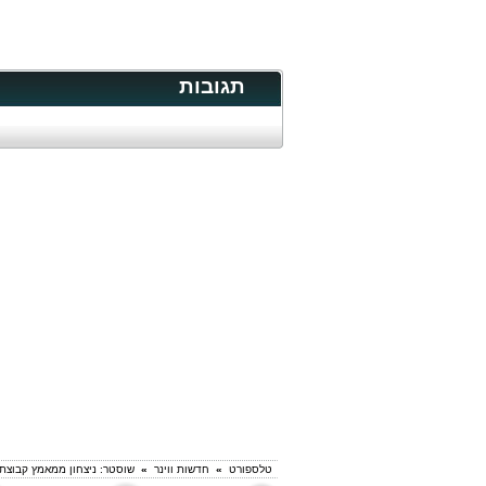
תגובות
טלספורט
»
חדשות ווינר
»
שוסטר: ניצחון ממאמץ קבוצתי