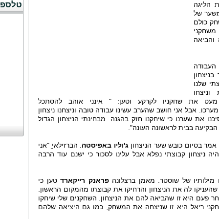
טלספו
ת הליגה
 ברצלונה משער של
בסיום המשחק כולם
 משחקני
והביאה
העבודה
בניצחון
תי שלנו
וניצחו
 מעט את שחקניו לקרקע וטען: " אינני אוהב להסתכל
מערכו. אבל אני חושב שהערב עשינו עבודה טובה וניצחנו ניצחון
נו את שערנו כי שיחקנו חזק בהגנה. מבחינתי הניצחון הגדול
הבקיעה בבית לראשונה העונה".
 אמר בסיום כובש שער הניצחון
ג'וליו באפיסטה
. הברזילאי̬ "אני
ה ניצחון קבוצתי נפלא אבל עלינו לסכור כי ישנם עוד הרבה
מילותיו של שוסטר. מאמן ברצלונה
פראנק רייקארד
טען כי
אל היא זו שהעניקו לה את הניצחון והרחיקו את קבוצתו מהמקום הראשון.
ר פעם היא זו שהביאה להם את הניצחון. השחקנים שלי שיחקו
חקני ריאל היא זו שניצחה את המשחק, כמו גם היציאה שלהם