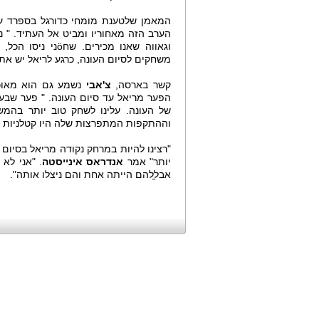
המאמן שלטענת מומחי כדורגל בספרד עש
הערב הזה מאחוריו ומביט אל העתיד. " נ
וגאווה שאנו מכיר
משחקים לסיום העונה, כרגע לריאל יש את 
קשר בארסה,
צ'אבי
נשמע גם הוא מאוכזב
הפער מריאל עד סיום העונה. " פער שבע 
של העונה. עלינו לשחק טוב יותר בהמש
וההתקפות המתפרצות שלה היו קטלניות עב
"רצינו להיות במרחק נקודה מריאל בסיום
יותר" אמר
אנדראס אינייסטה
. "אני לא
אבל̠להם הייתה אחת והם ניצלו אותה".