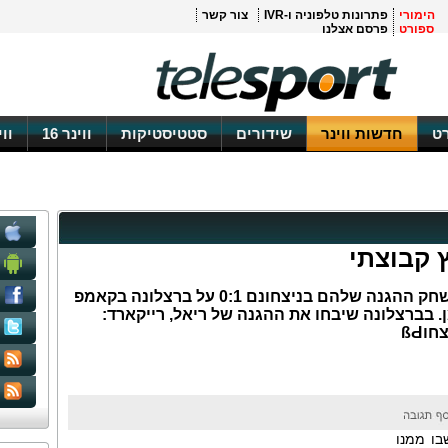
הימורי
פתרונות טלפוניה ו-IVR
צור קשר
ספורט
פרסם אצלנו
ט
חדשות ווינר
שידורים
סטטיסטיקות
ווינר 16
וו
 קבוצתי
מאמן ריאל שיבח את שחקניו על משחק ההגנה שלהם בניצחונם 0:1 על ברצלונה בקאמפ
. בברצלונה שיבחו את ההגנה של ריאל, רייקארד:
וßԀ
בו ממנו