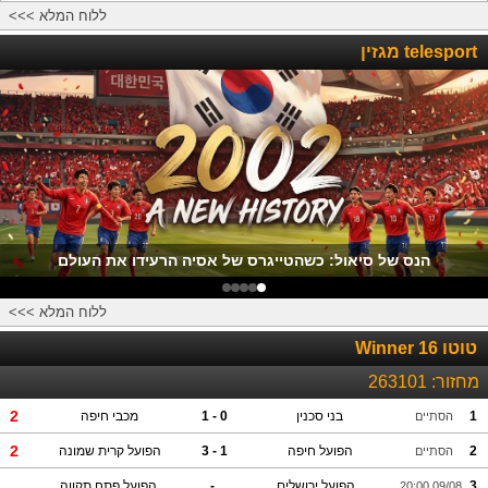
ללוח המלא >>>
telesport מגזין
הנס של סיאול: כשהטייגרס של אסיה הרעידו את העולם
ללוח המלא >>>
טוטו Winner 16
מחזור:
263101
2
1
בני סכנין
0 - 1
מכבי חיפה
הסתיים
2
2
הפועל חיפה
1 - 3
הפועל קרית שמונה
הסתיים
3
הפועל ירושלים
-
הפועל פתח תקווה
09/08 20:00