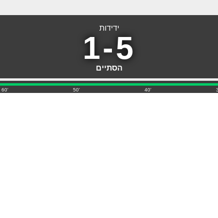
ידידות
1-5
הסתיים
'60
'50
'40