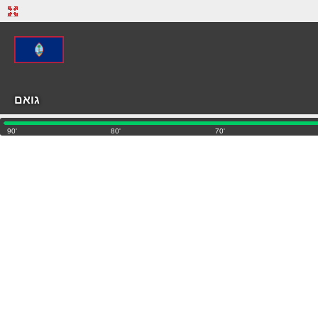
גואם
'90
'80
'70