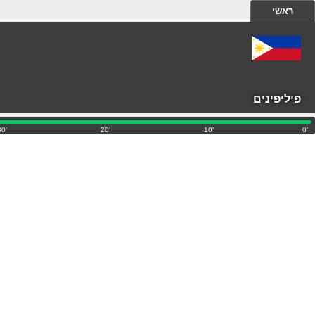
ראשי
פיליפינים
'30
'20
'10
'0