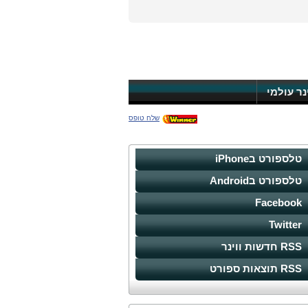
ינר עולמי
שלח טופס
טלספורט בiPhone
טלספורט בAndroid
Facebook
Twitter
RSS חדשות ווינר
RSS תוצאות ספורט