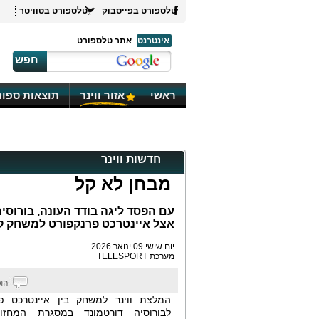
טלספורט בפייסבוק
טלספורט בטוויטר
אינטרנט
אתר טלספורט
חפש
ראשי
אזור ווינר
תוצאות ספור
חדשות ווינר
מבחן לא קל
עם הפסד ליגה בודד העונה, בורוס
אצל איינטרכט פרנקפורט למשחק ק
יום שישי 09 ינואר 2026
מערכת TELESPORT
המלצת ווינר למשחק בין איינטרכט פר