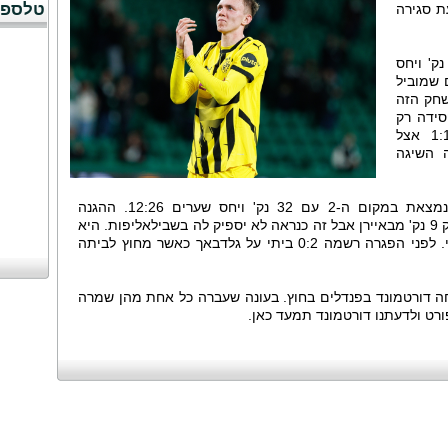
טלספו
ת סגירה
ינטרכט פרנקפורט במקום ה-7 עם 25 נק' ויחס
נק' מהמקום שמוביל
שחק הזה
סידה רק
פעם אחת בחמישה משחקים כולל 1:1 אצל
 השיגה
יריבתה תהיה בורוסיה דורטמונד אשר נמצאת במקום ה-2 עם 32 נק' ויחס שערים 12:26. ההגנה
המדהימה שלה העונה מציבה אותה מרחק 9 נק' מבאיירן אבל זה כנראה לא יספיק לה בשבילאליפות. היא
לפחות רחוקה 5 נק' מעל למקום החמישי. לפני הפגרה רשמה 0:2 ביתי על גלדבאך כאשר מחוץ לביתה
חה דורטמונד בפנדלים בחוץ. בעונה שעברה כל אחת מהן שמרה
רט ולדעתנו דורטמונד תמעד כאן.