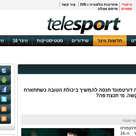
הימורי
פתרונות טלפוניה ו-IVR
צור קשר
ספורט
פרסם אצלנו
ט
חדשות ווינר
שידורים
סטטיסטיקות
ווינר 16
וו
יה דורטמונד תנסה להמשיך ביכולת הטובה כשתתארח
שה. מי תנצח פה?
נקפורט
לבורוסיה דורטמונד במסגרת המחזור ה-16