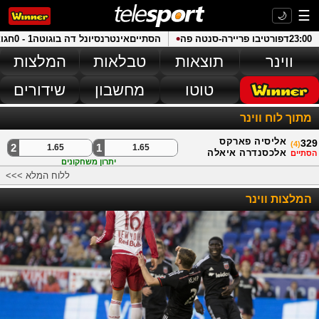
☰
🌙
•
23:00
דפורטיבו פריירה
-
סנטה פה
הסתיים
אינטרנסיונל דה בוגוטה
1 - 0
חגו
ווינר
תוצאות
טבלאות
המלצות
טוטו
מחשבון
שידורים
מתוך לוח ווינר
אליסיה פארקס
329
)
4
(
2
1
1.65
1.65
אלכסנדרה איאלה
הסתיים
יתרון משחקונים
ללוח המלא >>>
המלצות ווינר