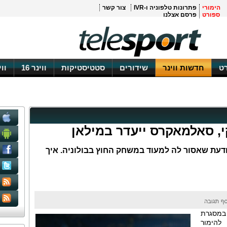
הימורי
פתרונות טלפוניה ו-IVR
צור קשר
ספורט
פרסם אצלנו
ט
חדשות ווינר
שידורים
סטטיסטיקות
ווינר 16
וו
י, סאלמאקרס ייעדר במילאן
ודעת שאסור לה למעוד במשחק החוץ בבולוניה. איך
 במסגרת
תן להימור