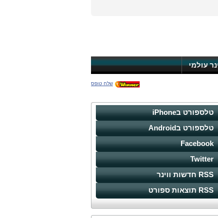
ינר עולמי
שלח טופס
טלספורט בiPhone
טלספורט בAndroid
Facebook
Twitter
RSS חדשות ווינר
RSS תוצאות ספורט