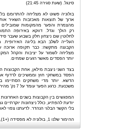
סינגל. (שעת סגירה 21:45)
בולוניה פשוט לא מצליחה להתרומם בלי
ארוך של תוצאות מאכזבות השאיר אות
מהצמרת והפער מהמקומות שמובילים ל
רק הולך וגדל. דווקא באירופה התמונ
לחלוטין שם ניצחון חלק בשבוע שעבר סיד
העלייה לשלב הבא בליגה האירופית. ג
הקבוצה מתקשה: כבר תקופה ארוכה ש
מצליחה לשמור על יציבות והקהל המקו
יותר הפסדים מאשר רגעים שמחים.
בצד השני ניצבת מילאן, אחת הקבוצות היצי
הפסד במשחקי חוץ וממשיכים לרדוף אח
הדשא. יותר מדי משחקים הסתיימו בח
משכנעת. כרגע הפער עומד על 7 נק' מהיריבה המרה.
המפגשים בין הקבוצות בשנים האחרונות נט
יודעת להפתיע, כולל ניצחונות יוקרתיים גם
בלי הקשר הבלגי הנהדר. לדעתנו צפוי לאו
ההימור שלנו 1, בולוניה לא מפסידה (+1), ביחס של 1.55.