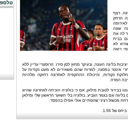
טלספו
גה. רצף
ה הרחק
אירופה
ה שונה
ר לה את
ם בבית
היא לא
מי רואה
בות בליגה העונה, ובעיקר מחוץ לסן סירו. הרוסונרי עדיין ללא
רי אינטר בפסגה, למרות שהם משאירים לא מעט נקודות על
לוקת נקודות, והיכולת ההתקפית לאחרונה רחוקה מלהיות
ו בבירור לטובת מילאן, אם כי בולוניה הוכיחה לאחרונה שהיא
 בליגה וגם בגמר הגביע. בולוניה בלי השוער הראשון שלי ומילאן
רחת מכשול רציני שהסתיים אולי אפילו בהפסד.