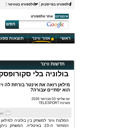
טלספורט בפייסבוק
טלספורט בטוויטר
אינטרנט
אתר טלספורט
חפש
ראשי
אזור ווינר
תוצאות ספור
חדשות ווינר
בולוניה בלי סקורופסק
מילאן רואה את אינטר בורחת לה וי
הוא יסתיים עבורה?
יום שלישי 03 פברואר 2026
מערכת TELESPORT
המלצת ווינר למשחק בין בולוניה למילאן
המחזור ה-23 באיטליה. המשחק ני