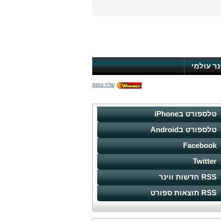
ינר עולמי
שלח טופס
טלספורט בiPhone
טלספורט בAndroid
Facebook
Twitter
RSS חדשות ווינר
RSS תוצאות ספורט