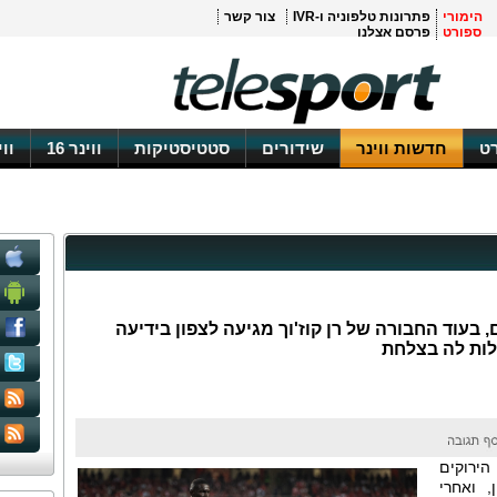
הימורי
פתרונות טלפוניה ו-IVR
צור קשר
ספורט
פרסם אצלנו
ט
חדשות ווינר
שידורים
סטטיסטיקות
ווינר 16
וו
 בעוד החבורה של רן קוז'וך מגיעה לצפון בידיעה
לות לה בצלחת
הירוקים
, ואחרי