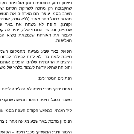
ניצחון דחוק בתוספת הזמן מול פתח תקוו
שהקבוצה רק מחכה לשריקת הסיום של 
הערב בסמי עופר, הם מארחים את הטוע
מהנגב בסגל חסר מאוד (ללא גורה, אוחנה
וקורנו). חיפה לא ניצחה את באר ש
שנתיים, ובכושר הנוכחי שלה, יהיה לה ק
לעצור את האורחת שנמצאת בשיא המ
האליפות.
הפועל באר שבע מגיעה מהמקום השני,
חייבת לנצח כדי לא לתת לבית"ר לברוח.
והיציבות ההגנתית שלהם הופכים אותם ל
והוכיחה שהיא יודעת לעמוד בלחץ של משח
הנתונים המכריעים:
נאחס ירוק: מכבי חיפה לא הצליחה לנצח 
משבר בסגל: חיפה תחסר חמישה שחקני ה
קיר הגנתי: במפגש הקודם העונה בסמי עופר
הניסיון מדבר: באר שבע מגיעה אחרי ניצח
הימור ווינר: המשחק: מכבי חיפה – הפועל באר 