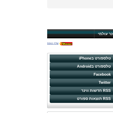
ינר עולמי
שלח טופס
טלספורט בiPhone
טלספורט בAndroid
Facebook
Twitter
RSS חדשות ווינר
RSS תוצאות ספורט