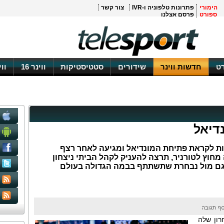
הימורי
פתרונות טלפוניה ו-IVR
צור קשר
ספורט
פרסם אצלנו
ט
חדשות ווינר
שידורים
סטטיסטיקות
ווינר 16
וו
דיאל
ת לקראת פתיחת המונדיאל ומגיעה לאחר רצף
מחוץ לטורניר, תרצה להעניק לקהל הביתי ניצחון
 גם מול נבחרת שתשתתף בבמה הגדולה בעולם
ון שלה