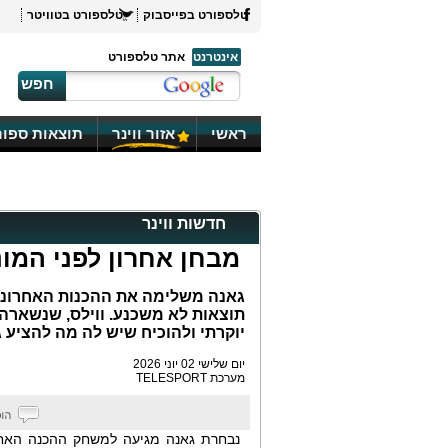
טלספורט בפייסבוק
טלספורט בטוויטר
אינטרנט
אתר טלספורט
חפש
ראשי
אזור ווינר
תוצאות ספור
חדשות ווינר
מבחן אחרון לפני המונ
גאנה משלימה את ההכנות האחרונו
תוצאות לא משכנע. ווילס, שנשארה 
יוקרתי ולהוכיח שיש לה מה להציע
יום שלישי 02 יוני 2026
מערכת TELESPORT
נבחרת גאנה מגיעה למשחק ההכנה האחר