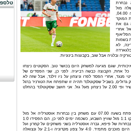
טלספו
 נבחרת
לה מול
נבחרת סקוטלנד, למשחק שישוחק בשעה 04.00,
ת המוקד
ה גם את
אל אחרי
פליאוף
ת בשמות
נה, לא
בלגארדה
קיה ובלגיה אבל שוב, בקבוצות בינוניות.
יכותית, שגם מגיעה למשחק היום בכושר טוב. הסקוטים ניצחו
כל אחת, הקבוצה כבשה רביעיה. לפני כן, שני הפסדים של
י מנגד, אחרי הפסד לפרו וניצחון על ניו זילנד, אבל שזה לא
 גדולים, בשביל שסקוטלנד תהיה זו שתפתח את הטורניר ברגל
ימין. הסקוטים מקבלים ליין של 1.45 בישיר ופי 2.00 על ניצחון מעל גול. אני חושב שסקוטלנד בהחלט
את הבוקר של יום ראשון שלנו, אנחנו נפתח בשעה 07.00 עם משחק בין נבחרות אוסטרליה אל מול
טורקיה. הנבחרת האוסטרלית סיימה בתיקו 1:1 מול שוויץ השבוע, כשכמה ימים לפני כן, הם הפסידו 1:0
בחרות של פיפא, גברה אוסטרליה בשני משחקים על קמרון ועל
קורסאו. הטורקים מנגד, מגיעים למשחק היום מוכנים מתמיד. 4:0 על צפון מקדוניה ו-2:1 על ונצואלה