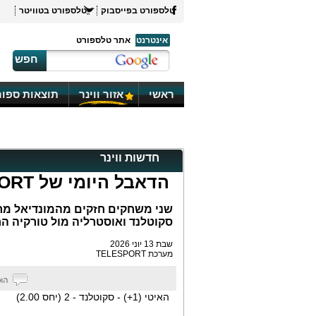
טלספורט בפייסבוק
טלספורט בטוויטר
אינטרנט
אתר טלספורט
חפש
ראשי
אזור ווינר
תוצאות ספור
חדשות ווינר
הדאבל היומי של TELESPORT
שני משחקים חזקים מהמונדיאל מרכ
סקוטלנד ואוסטרליה מול טורקיה ה
שבת 13 יוני 2026
מערכת TELESPORT
האיטי (1+) - סקוטלנד - 2 (יחס 2.00)