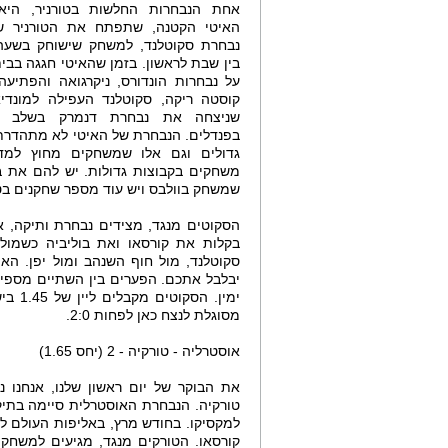
אחת הנבחרות החלשות בטורניר, היא
האיטי הקטנה, שתפתח את הטורניר ש
בין שבת לראשון. בזמן שהאיטי חגגה בבי
על נבחרות הונדורס, ניקרגואה והפתיע
קוסטה ריקה, סקוטלנד העפילה למונדי
שניצחה את נבחרת דנמרק בשלב ה
בפנדלים. הנבחרת של האיטי לא מתהדר
גדולים וגם אלו שמשחקים מחוץ למדי
משחקים בקבוצות גדולות. יש להם את 
שמשחק בוולבס ויש עוד מספר שחקנים בטור
הסקוטים מנגד, מצידים נבחרת ותיקה, א
בקלות את קורסאו ואת בוליביה כשמול 
סקוטלנד, מול חוף השנהב ומול יפן. האיט
יבלבל אתכם. הפערים בין השתיים מספיק
מסוגלת לנצח כאן לפחות 2:0.
אוסטרליה - טורקיה - 2 (יחס 1.65)
למקסיקו. בחודש מרץ, באליפות העולם לנ