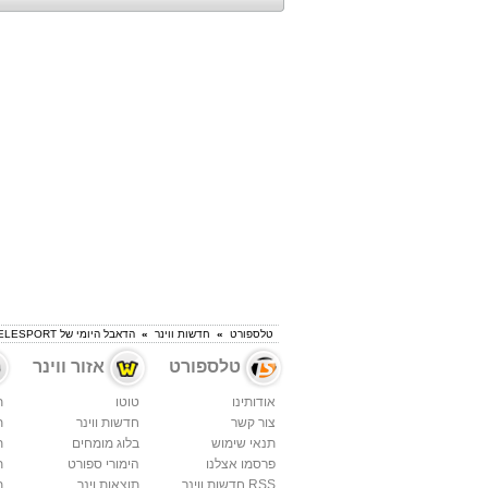
טלספורט
»
חדשות ווינר
»
הדאבל היומי של TELESPORT
טלספורט
אזור ווינר
אודותינו
טוטו
ת
צור קשר
חדשות ווינר
ת
תנאי שימוש
בלוג מומחים
ת
פרסמו אצלנו
הימורי ספורט
ת
RSS חדשות ווינר
תוצאות וינר
ת