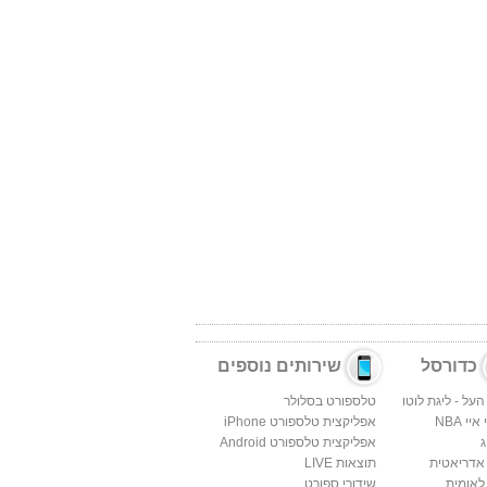
כדורסל
שירותים נוספים
העל - ליגת לוטו
טלספורט בסלולר
יי NBA
אפליקצית טלספורט iPhone
ג
אפליקצית טלספורט Android
 אדריאטית
תוצאות LIVE
לאומית
שידורי ספורט