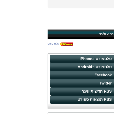
ינר עולמי
שלח טופס
טלספורט בiPhone
טלספורט בAndroid
Facebook
Twitter
RSS חדשות ווינר
RSS תוצאות ספורט