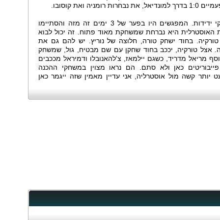
ה ואת קוסובו.
השתיים נפגשו ב-2005 פעמיים, למשחקי ידידות. המפגשים היו בפער של 3 ימים זה מזה והסתיימו
ל טורקיה, 3:1 ו-1:0. הנבחרת האוסטרלית היא נברחת שמשחקת מאוד פתוח. זה יכול לבוא
טורקיה. בחוד ישחק טורה, חלוצה של נוריץ. יש להם גם את
. אצל טורקיה, יככב בחוד שחקן עם שם מבטיח, גול, שמשחק
וסף מריאל מדריד, כשגם יילמאז, צ'להאנובלו ודמיראל מככבים
פייבוריטים כאן ולא סתם. הם נראו מצוין במשחקי ההכנה
 יותר קשה מול אוסטרליה, אני עדיין מאמין שזה ייגמר כאן