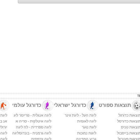
תוצאות ספורט
כדורגל ישראלי
כדורגל עולמי
וצאות כדורגל
ליגת העל - ליגת ווינר
ליגה אנגלית - פריימר ליג
ליגת 
וצאות כדורסל
ליגה לאומית
ליגה איטלקית - סריה א
אנ בי א
וצאות טניס
ליגת נוער
ליגה ספרדית - לה ליגה
יורולי
וצאות בייסבול
ליגות נמוכות
ליגה גרמנית - בונדוסליגה
ליגה
וצאות פוטבול
גביע המדינה
ליגה צרפתית
ליגה 