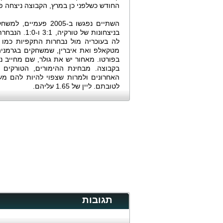
החודש כשלפני כן במרץ, הקבוצה ניצחה פעמיים 1:0 בדרך למונדיאל, את נבחרות רומני
בניצחונות ש
לה בעוכריה מול נבחרות התקפיות כמו 
מטקאלפ ואת איברין, שמשחקים בגרמניה
בפורטו. מאחור יש את גולר, שם מחייב נ
בקבוצה. מבחינת ההימורים, הטורקים 
האחרונים ולמרות שצפוי להיות להם מעט
לטובתם. ליין של 1.65 עליהם.
תגובות