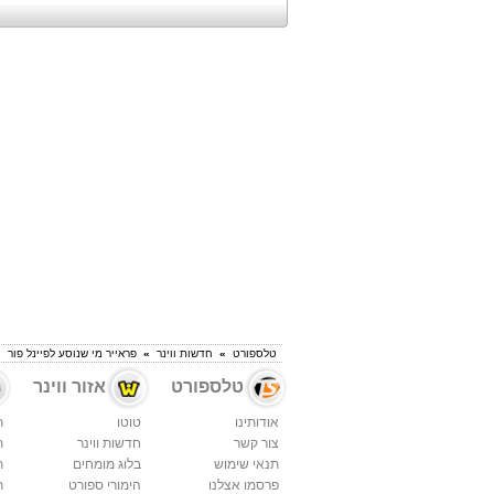
טלספורט
»
חדשות ווינר
»
פראייר מי שנוסע לפיינל פור
טלספורט
אזור ווינר
אודותינו
טוטו
ת
צור קשר
חדשות ווינר
ת
תנאי שימוש
בלוג מומחים
ת
פרסמו אצלנו
הימורי ספורט
ת