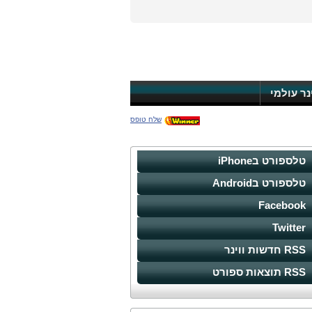
ינר עולמי
שלח טופס
טלספורט בiPhone
טלספורט בAndroid
Facebook
Twitter
RSS חדשות ווינר
RSS תוצאות ספורט