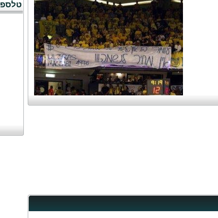
טלספו