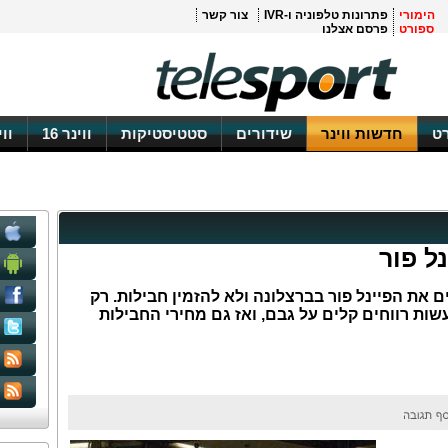
הימורי
פתרונות טלפוניה ו-IVR
צור קשר
ספורט
פרסם אצלנו
ט
חדשות ווינר
שידורים
סטטיסטיקות
ווינר 16
וו
ל פור
 את הפיינל פור בברצלונה ולא להזמין חבילות. רק
שות רווחים קלים על גבם, ואז גם מחירי החבילות