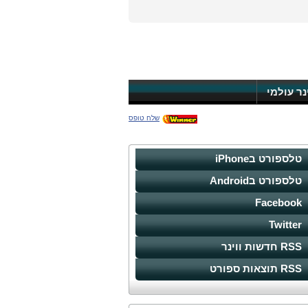
ינר עולמי
שלח טופס
טלספורט בiPhone
טלספורט בAndroid
Facebook
Twitter
RSS חדשות ווינר
RSS תוצאות ספורט