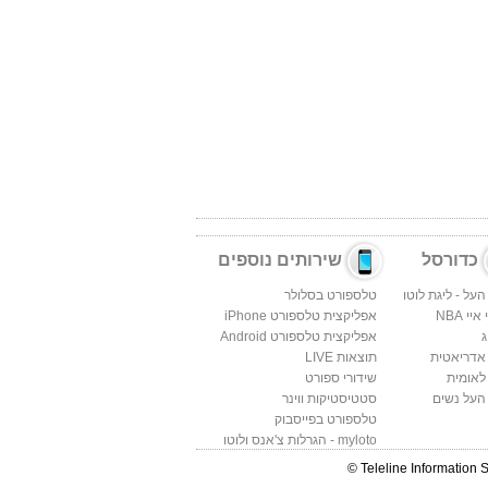
כדורסל
שירותים נוספים
העל - ליגת לוטו
טלספורט בסלולר
יי NBA
אפליקצית טלספורט iPhone
ג
אפליקצית טלספורט Android
 אדריאטית
תוצאות LIVE
לאומית
שידורי ספורט
העל נשים
סטטיסטיקות ווינר
טלספורט בפייסבוק
myloto - הגרלות צ'אנס ולוטו
Teleline Information 