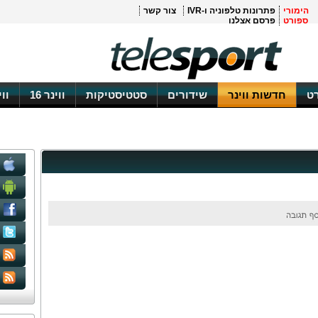
הימורי
פתרונות טלפוניה ו-IVR
צור קשר
ספורט
פרסם אצלנו
ט
חדשות ווינר
שידורים
סטטיסטיקות
ווינר 16
וו