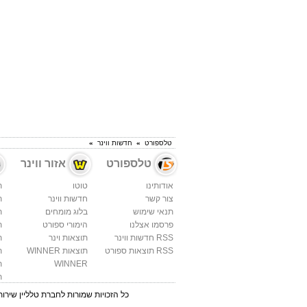
טלספורט
»
חדשות ווינר
»
טלספורט
אזור ווינר
אודותינו
טוטו
ת
צור קשר
חדשות ווינר
ת
תנאי שימוש
בלוג מומחים
ת
פרסמו אצלנו
הימורי ספורט
ת
RSS חדשות ווינר
תוצאות וינר
ת
RSS תוצאות ספורט
תוצאות WINNER
ת
WINNER
ת
ת
כל הזכויות שמורות לחברת
טלליין שירות