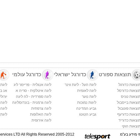
תוצאות ספורט
כדורגל ישראלי
כדורגל עולמי
וצאות כדורגל
ליגת העל - ליגת ווינר
ליגה אנגלית - פריימר ליג
ליגת 
וצאות כדורסל
ליגה לאומית
ליגה איטלקית - סריה א
אנ בי א
וצאות טניס
ליגת נוער
ליגה ספרדית - לה ליגה
יורולי
וצאות בייסבול
ליגות נמוכות
ליגה גרמנית - בונדוסליגה
ליגה
וצאות פוטבול
גביע המדינה
ליגה צרפתית
ליגה 
וצאות כדורעף
גביע הטוטו
ליגת האלופות
ליגת 
וצאות כדוריד
ליגה אירופית
וצאות הוקי
י מידע
בע"מ
Services LTD All Rights Reserved 2005-2012 ©