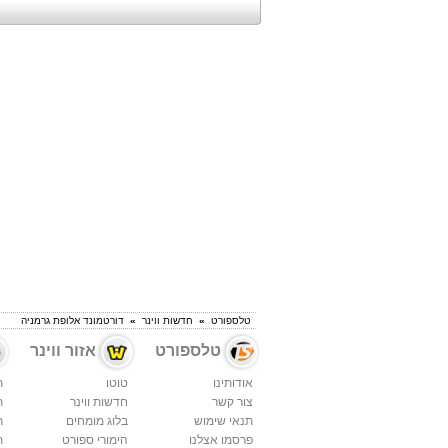
טלספורט
»
חדשות ווינר
»
דורטמונד אלופת גרמניה
טלספורט
אזור ווינר
אודותינו
טוטו
ת
צור קשר
חדשות ווינר
ת
תנאי שימוש
בלוג מומחים
ת
פרסמו אצלנו
הימורי ספורט
ת