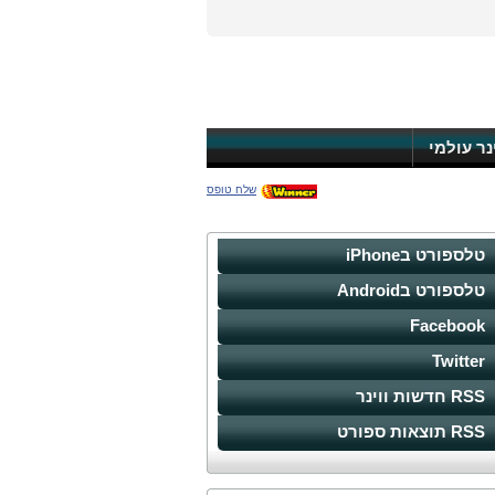
ינר עולמי
שלח טופס
טלספורט בiPhone
טלספורט בAndroid
Facebook
Twitter
RSS חדשות ווינר
RSS תוצאות ספורט