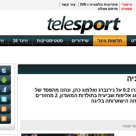
הימורי
פתרונות טלפוניה ו-IVR
צור קשר
ספורט
פרסם אצלנו
ט
חדשות ווינר
שידורים
סטטיסטיקות
ווינר 16
וו
יה
בונדסליגה: חניכיו של יורגן קלופ גברו 0:2 על נירנברג ואלמוג כהן, ונהנו מהפסד של
לברקוזן בתוצאה זהה לקלן כדי לחגוג אליפות שביעית בתולדות המועדון, 2 מחזורים
חה הישארותה בליגה