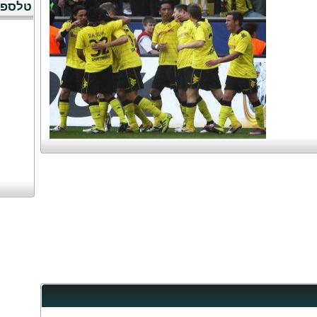
טלספו