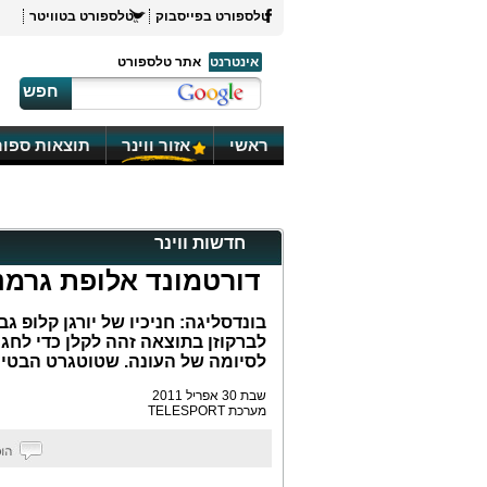
טלספורט בפייסבוק
טלספורט בטוויטר
אינטרנט
אתר טלספורט
חפש
ראשי
אזור ווינר
תוצאות ספור
חדשות ווינר
דורטמונד אלופת גרמנ
לסיומה של העונה. שטוטגרט הבטי
שבת 30 אפריל 2011
מערכת TELESPORT