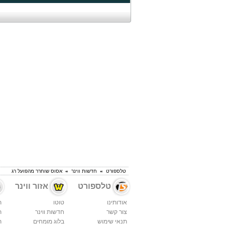
טלספורט
»
חדשות ווינר
»
אסוס שוחרר מהפועל רג
טלספורט
אזור ווינר
אודותינו
טוטו
ת
צור קשר
חדשות ווינר
ת
תנאי שימוש
בלוג מומחים
ת