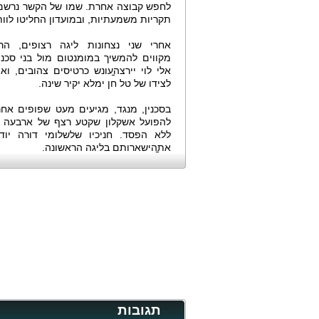
לחפש קבוצה אחרת. שמו של הקשר נרשם
תקריות משמעתיות, ובמועדון החליטו לוותר
אחרי שני נצחונות ליגה רצופים, הרמ
מקווים להמשיך במומנטום מול בני סכני
אלי לוי יירצה̠עונש כרטיסים צהובים, וא
לצידו של טל חן ימלא יקיר שינה.
בסכנין, מנגד, מגיעים מעט שפופים אח
להפועל אשקלון שקטע רצף של ארבעה 
ללא הפסד. חניכיו שלשלומי דורה יו
את̠הישארותם בליגה הראשונה.
תגובות