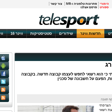
הימורי
פתרונות טלפוניה ו-IVR
צור קשר
ספורט
פרסם אצלנו
ט
חדשות ווינר
שידורים
סטטיסטיקות
ווינר 16
וו
רג
 כי הוא רשאי לחפש לעצמו קבוצה חדשה. בקבוצה
ות, הפעם על חשבונה של סכנין
 הצרפתי
עת רשאי