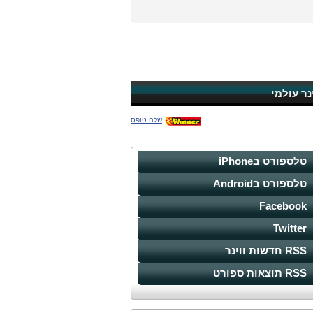
ינר עולמי
שלח טופס
טלספורט בiPhone
טלספורט בAndroid
Facebook
Twitter
RSS חדשות ווינר
RSS תוצאות ספורט