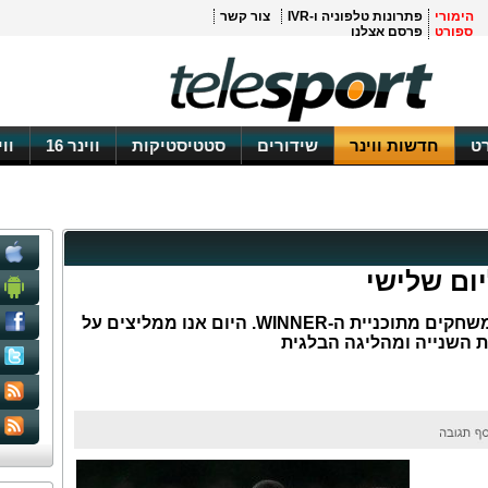
הימורי
פתרונות טלפוניה ו-IVR
צור קשר
ספורט
פרסם אצלנו
ט
חדשות ווינר
שידורים
סטטיסטיקות
ווינר 16
וו
כמדי יום, אנחנו ממליצים לכם על משחקים מתוכניית ה-WINNER. היום אנו ממליצים על
השנייה ומהליגה הבלגית