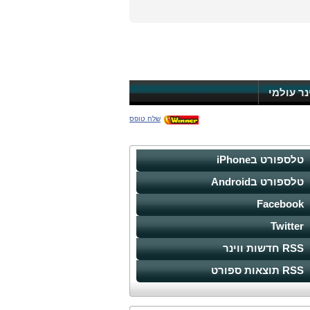
ינר עולמי
שלח טופס
טלספורט בiPhone
טלספורט בAndroid
Facebook
Twitter
RSS חדשות ווינר
RSS תוצאות ספורט