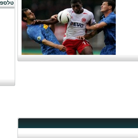
טלספו