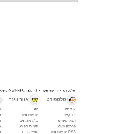
טלספורט
»
חדשות ווינר
»
3 המלצות WINNER ליום שלישי
טלספורט
אזור ווינר
אודותינו
טוטו
ת
צור קשר
חדשות ווינר
ת
תנאי שימוש
בלוג מומחים
ת
פרסמו אצלנו
הימורי ספורט
ת
RSS חדשות ווינר
תוצאות וינר
ת