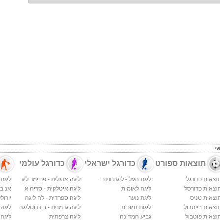
תוצאות ספורט
כדורגל ישראלי
כדורגל עולמי
וצאות כדורגל
ליגת העל - ליגת ווינר
ליגה אנגלית - פריימר ליג
ליגת 
וצאות כדורסל
ליגה לאומית
ליגה איטלקית - סריה א
אנ בי א
וצאות טניס
ליגת נוער
ליגה ספרדית - לה ליגה
יורולי
וצאות בייסבול
ליגות נמוכות
ליגה גרמנית - בונדוסליגה
ליגה
וצאות פוטבול
גביע המדינה
ליגה צרפתית
ליגה 