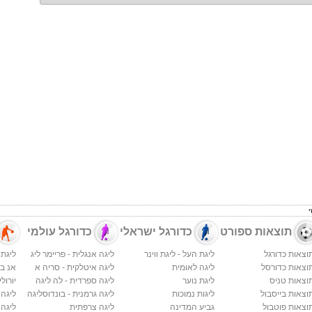
תוצאות ספורט
כדורגל ישראלי
כדורגל עולמי
וצאות כדורגל
ליגת העל - ליגת ווינר
ליגה אנגלית - פריימר ליג
ליגת 
וצאות כדורסל
ליגה לאומית
ליגה איטלקית - סריה א
אנ בי א
וצאות טניס
ליגת נוער
ליגה ספרדית - לה ליגה
יורולי
וצאות בייסבול
ליגות נמוכות
ליגה גרמנית - בונדוסליגה
ליגה
וצאות פוטבול
גביע המדינה
ליגה צרפתית
ליגה 