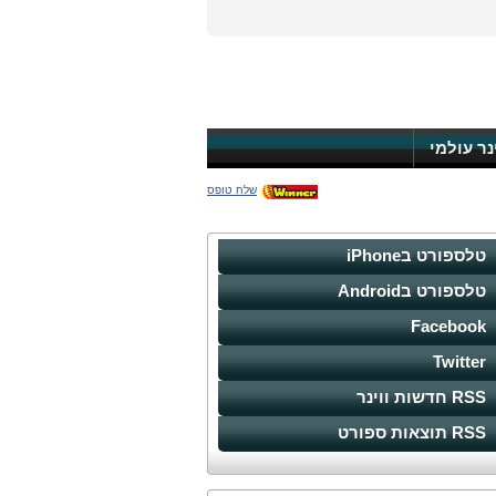
ינר עולמי
שלח טופס
טלספורט בiPhone
טלספורט בAndroid
Facebook
Twitter
RSS חדשות ווינר
RSS תוצאות ספורט