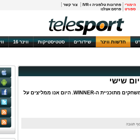
הימורי
פתרונות טלפוניה ו-IVR
צור קשר
ספורט
פרסם אצלנו
ט
חדשות ווינר
שידורים
סטטיסטיקות
ווינר 16
וו
כמדי יום, אנחנו ממליצים לכם על משחקים מתוכניית ה-WINNER. היום אנו ממליצים על