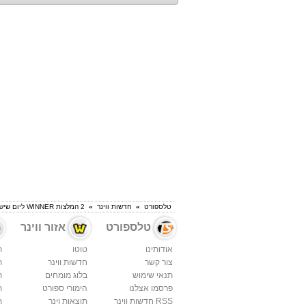
טלספורט
»
חדשות ווינר
»
2 המלצות WINNER ליום שישי
טלספורט
אזור ווינר
אודותינו
טוטו
ת
צור קשר
חדשות ווינר
ת
תנאי שימוש
בלוג מומחים
ת
פרסמו אצלנו
הימורי ספורט
ת
RSS חדשות ווינר
תוצאות וינר
ת