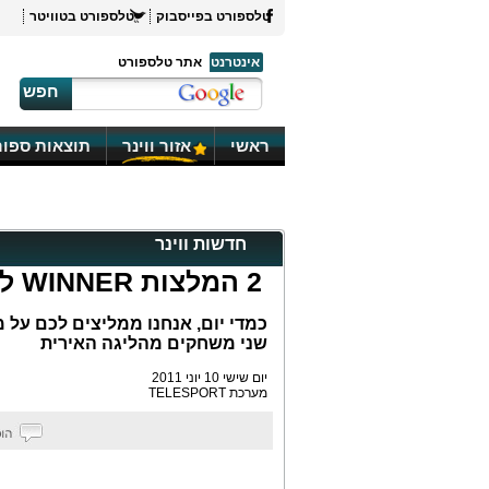
טלספורט בפייסבוק
טלספורט בטוויטר
אינטרנט
אתר טלספורט
חפש
ראשי
אזור ווינר
תוצאות ספור
חדשות ווינר
2 המלצות WINNER ליום שישי
שני משחקים מהליגה האירית
יום שישי 10 יוני 2011
מערכת TELESPORT