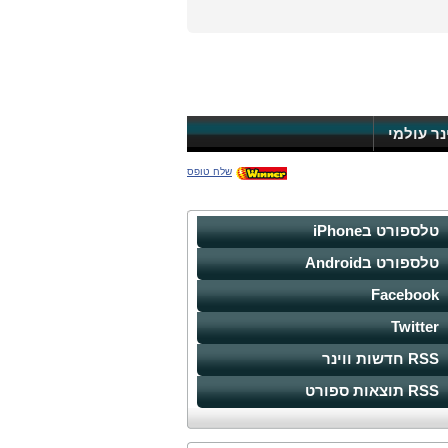
ינר עולמי
שלח טופס
טלספורט בiPhone
טלספורט בAndroid
Facebook
Twitter
RSS חדשות ווינר
RSS תוצאות ספורט