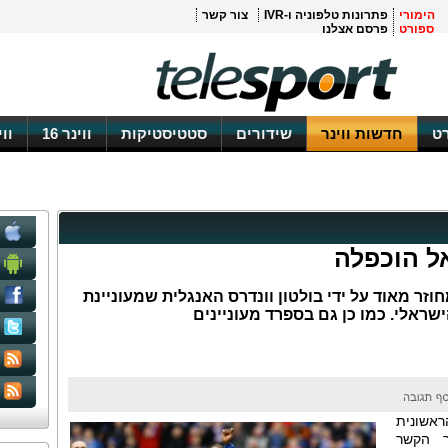
הימורי
פתרונות טלפוניה ו-IVR
צור קשר
ספורט
פרסם אצלנו
ט
חדשות ווינר
שידורים
סטטיסטיקות
ווינר 16
וו
אל הוכפלה
זר מאוד על ידי בולטון וונדרס האנגלית שמעוניינת
אשונית
 עבור הקשר