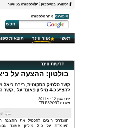
טלספורט בפייסבוק
טלספורט בטוויטר
אינטרנט
אתר טלספורט
חפש
ראשי
אזור ווינר
תוצאות ספור
חדשות ווינר
בולטון: ההצעה על כי
קשר סלטיק הסקוטית, בירם כיאל מחו
להציע כ-4 מיליון פאונד על ۔קשר הישראלי. כמו כן גם בספרד מעוניינים
יום ראשון 12 יוני 2011
מערכת TELESPORT
הוונדרס רוצים להכפיל את ההצעה הר
העומדת על כ-2 מיליון פאונד