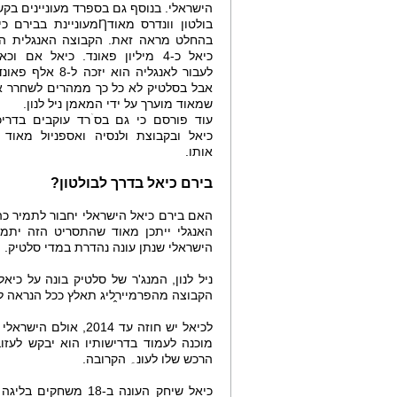
הישראלי. בנוסף גם בספרד מעוניינים בקש
בולטון וונדרס מאודȠמעוניינת בב
בהחלט מראה זאת. הקבוצה האנגלית הצ
כיאל כ-4 מיליון פאונד. כיאל אם ו
לעבור לאנגליה הוא יזכה ל-
אבל בסלטיק לא כל כך ממהרים לשחרר א
שמאוד מוערך על ידי המאמן ניל לנון.
עוד פורסם כי גם בסۤרד עוקבים בדרי
כיאל ובקבוצת ולנסיה ואספניול מאוד
אותו.
בירם כיאל בדרך לבולטון?
האם בירם כיאל הישראלי יחבור לתמיר כהן
הישראלי שנתן עונה נהדרת במדי סלטיק.
ניל לנון, המנג'ר של סלטיק בונה על כי
הקבוצה מהפרמייר̭ליג תאלץ ככל הנראה 
לכיאל יש חוזה עד 14
מוכנה לעמוד בדרישותיו הוא יבקש לעזוב
הרכש שלו לעונ۔ הקרובה.
כיאל שיחק העונה ב-