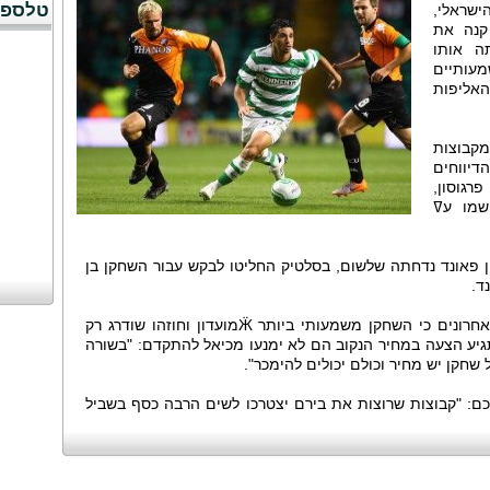
טלספו
שראלי,
קנה את
ה אותו
מעותיים
האליפות
קבוצות
דיווחים
רגוסון,
שמו עߜ
עתה של בולטון בגובה 2 מיליון פאונד נדחתה שלשום, בסלטיק החליטו לבקש עבור השחקן בן
בסלטיק כבר הבהירו במהלך השבועות האחרונים כי השחקן משמעותי ביותר Ӝמועדון וחוזהו שודרג רק
גיע הצעה במחיר הנקוב הם לא ימנעו מכיאל להתקדם: "בשורה
שחקן יש מחיר וכולם יכולים להימכר".
כם: "קבוצות שרוצות את בירם יצטרכו לשים הרבה כסף בשביל