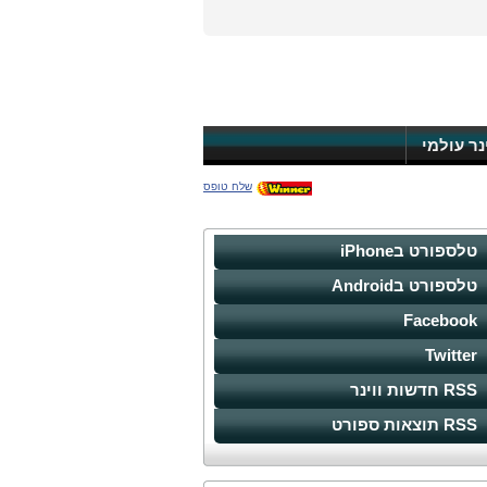
ינר עולמי
שלח טופס
טלספורט בiPhone
טלספורט בAndroid
Facebook
Twitter
RSS חדשות ווינר
RSS תוצאות ספורט