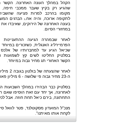
הקהל במהלך העונה האחרונה. הקשר הי
שהגיע רק בקיץ שעבר ממכבי חיפה, 
מקומו בהרכב למרות פציעה שהשבית
לתקופה ארוכה, והיה אחۓ הברגים המש
בעונה האחרונה של הירוקים, שאיבדו את 
במחזורי הסיום.
לאחר שבמהרה הגיעה ההתעניינות מ
הפרמיירליג האנגלית, כשזכורים במיוחד ה
שכיאל הגיע עד למחברותיו של אלכס פ
בסלטיק החליטו לשים קץ לשמועות ו
הקשר האחורי תג מחיר גבוה במיוחד.
לאחר שהצ
ה-23 מחיר גבוה פי שלושה - 6 מיליון פאונד.
לאחרונה, אך יחד עם זאת הוסיפו שאם ת
התחתונה, בירם כיאל תחת חוזה. אבל לכל 
מנכ"ל המועדון מסקוטלנד, פטר לוואל סי
לקחת אותו מאיתנו".