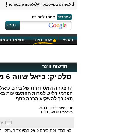
טלספורט בפייסבוק
טלספורט בטוויטר
אינטרנט
אתר טלספורט
חפש
ראשי
אזור ווינר
תוצאות ספור
חדשות ווינר
סלטיק: כיאל שווה 6 מיליון פאונד
ההצלחה המסחררת של בירם כיאל ב
הפרמיירליג. למרות ההתעניינות בא
תצטרך להשקיע הרבה כסף
יום חמישי 09 יוני 2011
מערכת TELESPORT
לא בכדי זכה בירם כיאל במעמד השחקן ה