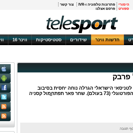
הימורי
פתרונות טלפוניה ו-IVR
צור קשר
ספורט
פרסם אצלנו
ט
חדשות ווינר
שידורים
סטטיסטיקות
ווינר 16
וו
 פרבק
לטניסאי הישראלי הגרלה נוחה יחסית בסיבוב
הראשון, כשישחק מול פרדריקו גיל הפורטוגלי (73 בעולם). שחר פאר תפתח̠מול קסניה