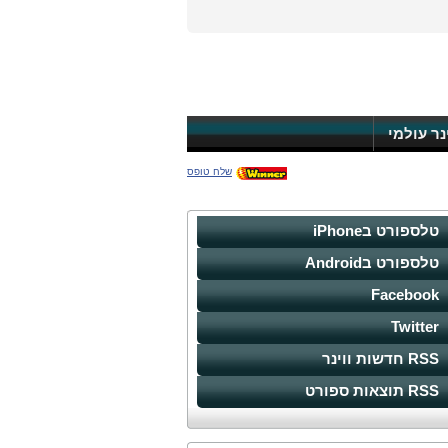
ינר עולמי
שלח טופס
טלספורט בiPhone
טלספורט בAndroid
Facebook
Twitter
RSS חדשות ווינר
RSS תוצאות ספורט