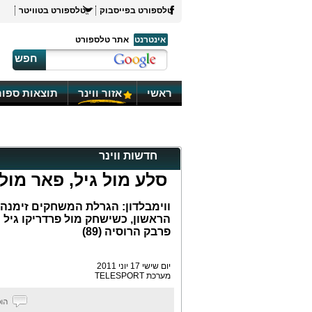
טלספורט בפייסבוק
טלספורט בטוויטר
אינטרנט
אתר טלספורט
חפש
ראשי
אזור ווינר
תוצאות ספור
חדשות ווינר
סלע מול גיל, פאר מול
ווימבלדון: הגרלת המשחקים זימנה 
פרבק הרוסיה (89)
יום שישי 17 יוני 2011
מערכת TELESPORT