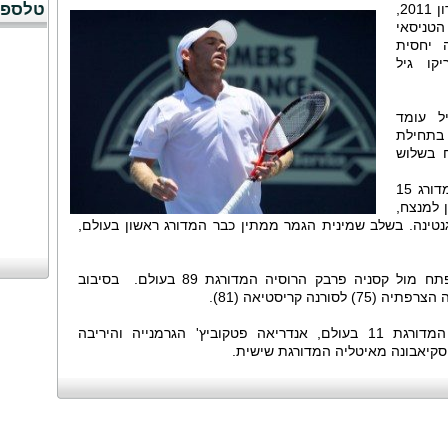
טלספו
שלושה ימים לפני שייפתח טורניר ווימבלדון 2011,
טניסאי
 יחסית
קו גיל
ל עומד
ו בתחילת
ח בשלוש
המנצח עשוי לפגוש בסיבוב השני עם המדורג 15
ן למנצח,
רו מארגנטינה. בשלב שמינית הגמר ממתין כבר המדורג ראשון בעולם,
שחר פאר, המדורגת 22 בווימבלדון, תפתח מול קסניה פרבק הרוסיה המדורגת 89 בעולם. בסיבוב
נה קריסטיאה (81).
היריבה הצפויה בסיבוב השלישי, היא המדורגת 11 בעולם, אנדריאה פטקוביץ' הגרמנייה והיריבה
קיאבונה מאיטליה המדורגת שישית.