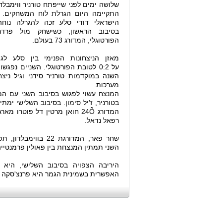
התקיימה היום הגרלת לוח המשחקים. ה
הישראלי דודי סלע זכה להגרלה נוחה
בסיבוב הראשון, כשישחק מול פרדרי
הפורטוגלי, המדורג 73 בעולם.
מאזן הניצחונות הפנימי בין סלע לגי
על 0:2 לטובת הפורטוגלי. השניים נפגש
השנה במוקדמות טורניר סידני וגיל ניצ
מערכות.
בטורניר, ז'יל סימון. בסיבוב השלישי ימתי
המדורג 24Ȭ חואן מרטין דל פוט
רפאל נדאל.
השני תמתין המנצחת בין פאולין פרמנטייה הצרפתיה (75) לסור
האפשרית בשמינית הגמר היא פרנצ'סקה ס