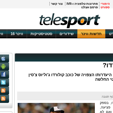
הימורי
פתרונות טלפוניה ו-IVR
צור קשר
ספורט
פרסם אצלנו
ט
חדשות ווינר
שידורים
סטטיסטיקות
ווינר 16
וו
דו?
ייסבול: היעדרותו הצפויה של כוכב קולורדו ג'וליוס צ'סין
טי החלשה
ו, בספק
פציעה,
 ואם לא