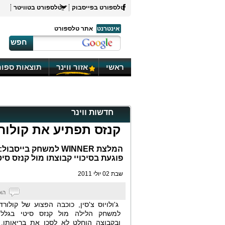
טלספורט בפייסבוק
טלספורט בטוויטר
אינטרנט
אתר טלספורט
חפש
ראשי
אזור ווינר
תוצאות ספור
חדשות ווינר
קנזס תפתיע את קולור
המלצת WINNER למשחק ב
פוגעת בסיכויי קבוצתו מול קנזס סי
שבת 02 יולי 2011
ג'ולויוס צ'סין, כוכבה הפצוע של קולורד
למשחק הלילה מול קנזס סיטי בגלל 
ובקבוצה הוחלט לא לסכן את בריאותו,