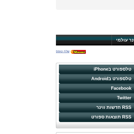
ינר עולמי
שלח טופס
טלספורט בiPhone
טלספורט בAndroid
Facebook
Twitter
RSS חדשות ווינר
RSS תוצאות ספורט