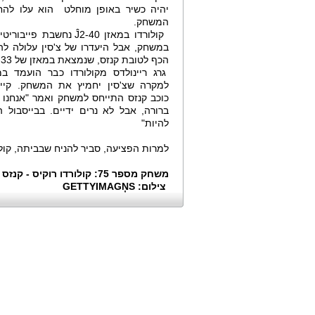
יהיה כשיר באופן מוחלט הוא עלו להח
המשחק.
קולורדו במאזן Ĵ2-40 נחשבת פיי
במשחק, אבל היעדרו של צ'סין עלולה ל
הכף לטובת קנזס, שנמצאת במאזן של 49-33.
גרג ריינולדס מקולורדו כבר הועמד ב
למקרה שצ'סין יחמיץ את המשחק. קיילי
כוכב קנזס התייחס למשחק ואמר "אנחנו 
ברורה, אבל לא נרים ידיים. בבייסבול הכ
להיות"
למרות הפציעה, סביר להניח שבביתה, קול
משחק מספר 75: קולורדו רוקיס - קנזס סיטי רויאלס. ההימור: 1
צילום: GETTYIMAGŅS