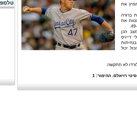
טלספו
מיץ את
בוריטית ברורה
הטות את
מצב הכן
 דייויס
בנחיתות
ול יכול
ורדו לא תתקשה.