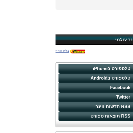
ינר עולמי
שלח טופס
טלספורט בiPhone
טלספורט בAndroid
Facebook
Twitter
RSS חדשות ווינר
RSS תוצאות ספורט