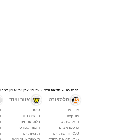
טלספורט
»
חדשות ווינר
»
גיא לוי יאמן את אפולון לימסול
טלספורט
אזור ווינר
אודותינו
טוטו
ת
צור קשר
חדשות ווינר
ת
תנאי שימוש
בלוג מומחים
ת
פרסמו אצלנו
הימורי ספורט
ת
RSS חדשות ווינר
תוצאות וינר
ת
RSS תוצאות ספורט
תוצאות WINNER
ת