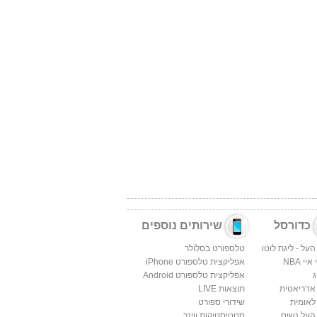
כדורסל
שירותים נוספים
העל - ליגת לוטו
טלספורט בסלולר
יי NBA
אפליקצית טלספורט iPhone
ג
אפליקצית טלספורט Android
 אדריאטית
תוצאות LIVE
לאומית
שידורי ספורט
העל נשים
סטטיסטיקות ווינר