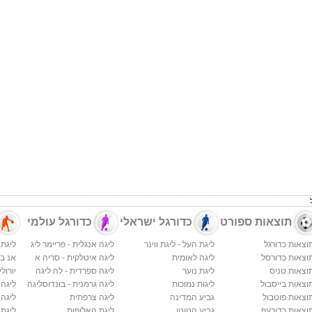
תוצאות ספורט
כדורגל ישראלי
כדורגל עולמי
וצאות כדורגל
ליגת העל - ליגת ווינר
ליגה אנגלית - פריימר ליג
ליגת 
וצאות כדורסל
ליגה לאומית
ליגה איטלקית - סריה א
אנ בי א
וצאות טניס
ליגת נוער
ליגה ספרדית - לה ליגה
יורולי
וצאות בייסבול
ליגות נמוכות
ליגה גרמנית - בונדוסליגה
ליגה
וצאות פוטבול
גביע המדינה
ליגה צרפתית
ליגה 
וצאות כדורעף
גביע הטוטו
ליגת האלופות
ליגת 