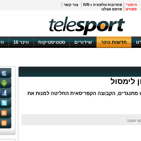
הימורי
פתרונות טלפוניה ו-IVR
צור קשר
ספורט
פרסם אצלנו
ט
חדשות ווינר
שידורים
סטטיסטיקות
ווינר 16
וו
ן לימסול
 מתנגדים, הקבוצה הקפריסאית החליטה למנות את