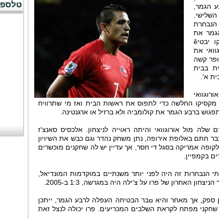
טלספו
ע הגמר,
לישי.
 הנבחרת
גמר את
הסגנית של בית ב', כנראה ברזיל. תיקו יבטיӗ
וואי את
ופר קשה
ת בבית
ת א'.
רוגוואי
ית בבית תצטרך ניצחון של 0̺2 על מקסיקו החלשה כדי לתפוס את ראשות הבית ואז מי שתרוויח
גוש ברבע הגמר את קולומביה ולא ברזיל או ארגנטינה.
לה מול אורוגוואי והיתה ראוייה לניצחון. אלכסיס סאנצ'ז
כבר חתם באלופת אירופה, נתן משחק נהדר וגם כבש את השיויון
תיקו 1:1. פרו הגיעה לקופה אמריקה בסגל די חסר, אך עדיין יש לה שחקנים מוכשרים
ים בקמפיין.
 הנבחרות זה היה לפני יותר משנתיים במוקדמות המונדיאל,
ן ספק, אך מאחר והיא ߛבר הבטיחה העפלה לרבע הגמר, ייתכן
 שחקני מפתח לקראת השלבים המכריעים. פרו יכולה לנצל זאת