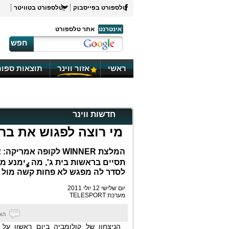
טלספורט בפייסבוק
טלספורט בטוויטר
אינטרנט
אתר טלספורט
חפש
ראשי
אזור ווינר
תוצאות ספור
חדשות ווינר
מי רוצה לפגוש את ברז
המלצת WINNER לקופה
תסיים בראשות בית ג', מה ߩימנע 
לסדר לה מפגש לא פחות קשה מול ב
יום שלישי 12 יולי 2011
מערכת TELESPORT
הניצחון של קולומביה ביום ראשון על ב