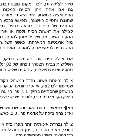
סידר לצ'ילה וגם לפרו מקום מובטח ברב
גם אם אחת מהן תסיים במקום הש
הסיטואציה במשחק הזה היא די מוזרה.
שתנצח ותסיים ראשונה, תפגוש ברבע ה
לצ'ילה את ראשות הבית ולפרו או אורוג
המקום השני, מה שיוביל אותן למפגש ס
מול ארגנטינה המארחת, כאשר השלישי
הזה צפויה לפגוש את קולומביה, מוליכת בי
אם צ'ילה ופרו אכן תסיימנה בתיקו, או
השליש
מהסיטואציה היא פרו, שתסיים שלישית ותפ
צ'ילה נראתה פשוט נהדר במשחק הקודם ש
שמועמד לברצۜונה, על-פי דיווחים הבוקר 
במשחק שהסתיים ב
בחלק הקדמי כמו גררו, לזכותו יש שני שער
רא۩ בראש:
בפעם האחרונה שנפגשו שתי
ואז ניצחה צ'ילה על אדמת פרו, 1:3, כאשר הניצחון האחרון של פרו על צ'ילה היה במגרשה, 1:3 ב-2005.
צ'ילה נבחרת איכותית יותר מפרו בזה אי
ובורגי, מאמן הנבחרת, ייתן מנוחה לכמה
כדי להוציא משהו מהמשחק הזה.