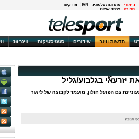
הימורי
פתרונות טלפוניה ו-IVR
צור קשר
ספורט
פרסם אצלנו
ט
חדשות ווינר
שידורים
סטטיסטיקות
ווינר 16
וו
 יזרעאۜי בגלבוע/גליל
וניינת גם הפועל חולון, מועמד לקבוצה של ליאור