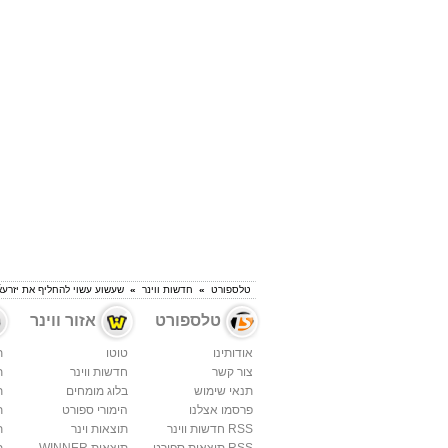
טלספורט
»
חדשות ווינר
»
שעשוע עשוי להחליף את יזרעאۜ
טלספורט
אזור ווינר
אודותינו
טוטו
ת
צור קשר
חדשות ווינר
ת
תנאי שימוש
בלוג מומחים
ת
פרסמו אצלנו
הימורי ספורט
ת
RSS חדשות ווינר
תוצאות וינר
ת