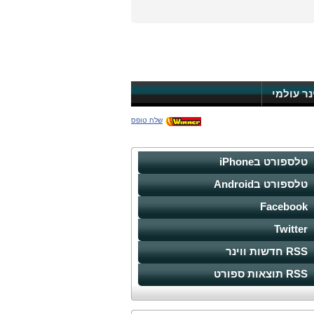
ינר עולמי
שלח טופס
טלספורט בiPhone
טלספורט בAndroid
Facebook
Twitter
RSS חדשות ווינר
RSS תוצאות ספורט