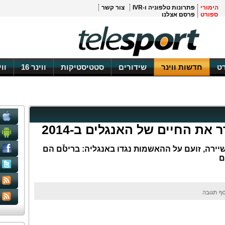
הימורי
פתרונות טלפוניה ו-IVR
צור קשר
ספורט
פרסם אצלנו
ט
חדשות ווינר
שידורים
סטטיסטיקות
ווינר 16
וו
את החיים של האנגלים ב-2014
יירה, זועם על ההאשמות נגדו באנגליה: בריטۙם הם
ם