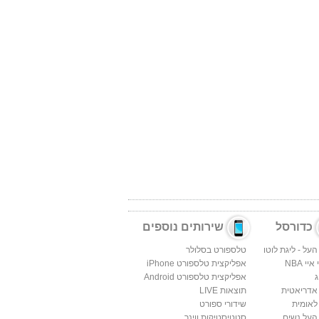
כדורסל
שירותים נוספים
העל - ליגת לוטו
טלספורט בסלולר
יי NBA
אפליקצית טלספורט iPhone
ג
אפליקצית טלספורט Android
 אדריאטית
תוצאות LIVE
לאומית
שידורי ספורט
העל נשים
סטטיסטיקות ווינר