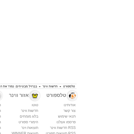
טלספורט
»
חדשות ווינר
»
בברזיל מבטיחים: נמרר את החיים
טלספורט
אזור ווינר
אודותינו
טוטו
ת
צור קשר
חדשות ווינר
ת
תנאי שימוש
בלוג מומחים
ת
פרסמו אצלנו
הימורי ספורט
ת
RSS חדשות ווינר
תוצאות וינר
ת
RSS תוצאות ספורט
תוצאות WINNER
ת