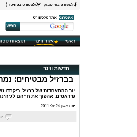
טלספורט בפייסבוק
טלספורט בטוויטר
אינטרנט
אתר טלספורט
חפש
ראשי
אזור ווינר
תוצאות ספור
חדשות ווינר
בברזיל מבטיחים: נמרר 
יור ההתאחדות של ברזיל, ריקרדו טש
פיראטים, אהפוך את חייהם לגיהינו
יום ראשון 24 יולי 2011