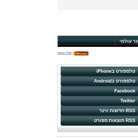
ינר עולמי
שלח טופס
טלספורט בiPhone
טלספורט בAndroid
Facebook
Twitter
RSS חדשות ווינר
RSS תוצאות ספורט