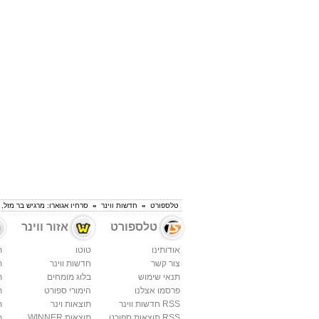
טלספורט
»
חדשות ווינר
»
סרחיו אגוארו: מרגיש בר מזל,
טלספורט
אזור ווינר
אודותינו
טוטו
ת
צור קשר
חדשות ווינר
ת
תנאי שימוש
בלוג מומחים
ת
פרסמו אצלנו
הימורי ספורט
ת
RSS חדשות ווינר
תוצאות וינר
ת
RSS תוצאות ספורט
תוצאות WINNER
ת