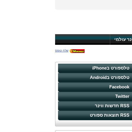
ינר עולמי
שלח טופס
טלספורט בiPhone
טלספורט בAndroid
Facebook
Twitter
RSS חדשות ווינר
RSS תוצאות ספורט