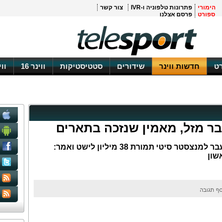
הימורי
פתרונות טלפוניה ו-IVR
צור קשר
ספורט
פרסם אצלנו
ט
חדשות ווינר
שידורים
סטטיסטיקות
ווינר 16
וו
בר מזל, מאמין שנזכה בתארים
החלוץ הארגנטינאי השלים את המעבר למנצסטר סיטי תמורת 38 מיליון לישט ואמר:
שון