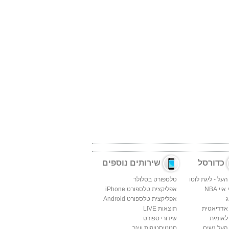
כדורסל
שירותים נוספים
העל - ליגת לוטו
טלספורט בסלולר
יי NBA
אפליקצית טלספורט iPhone
ג
אפליקצית טלספורט Android
 אדריאטית
תוצאות LIVE
לאומית
שידורי ספורט
העל נשים
סטטיסטיקות ווינר