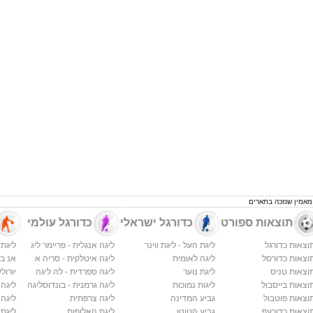
 מאמין שנזכה בתארים
תוצאות ספורט
כדורגל ישראלי
כדורגל עולמי
וצאות כדורגל
ליגת העל - ליגת ווינר
ליגה אנגלית - פריימר ליג
ליגת 
וצאות כדורסל
ליגה לאומית
ליגה איטלקית - סריה א
אנ בי א
וצאות טניס
ליגת נוער
ליגה ספרדית - לה ליגה
יורולי
וצאות בייסבול
ליגות נמוכות
ליגה גרמנית - בונדוסליגה
ליגה
וצאות פוטבול
גביע המדינה
ליגה צרפתית
ליגה 
וצאות כדורעף
גביע הטוטו
ליגת האלופות
ליגת 