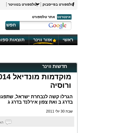
טלספורט בפייסבוק
טלספורט בטוויטר
אינטרנט
אתר טלספורט
חפש
ראשי
אזור ווינר
תוצאות ספור
חדשות ווינר
ורוסיה
הגרלו קשה לנבחרת ישראל, שתפגוש
בדרג ב ואת צפון אירלנד בדרג ג
שבת 30 יולי 2011