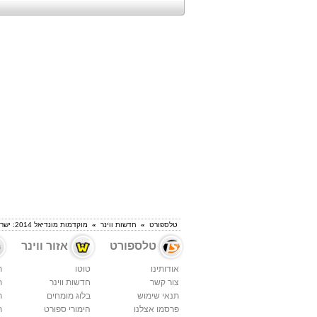
טלספורט
»
חדשות ווינר
»
מוקדמות מונדיאל 2014: ישראל תפגוש את פורטוגל ורוסיה
טלספורט
אזור ווינר
אודותינו
טוטו
ת
צור קשר
חדשות ווינר
ת
תנאי שימוש
בלוג מומחים
ת
פרסמו אצלנו
הימורי ספורט
ת