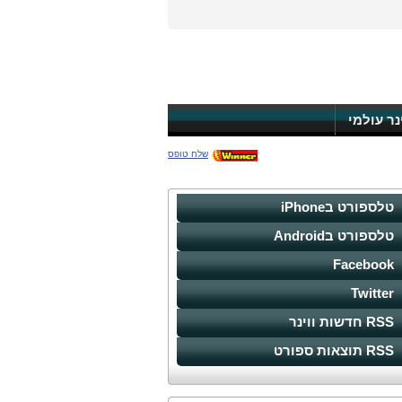
ינר עולמי
שלח טופס
טלספורט בiPhone
טלספורט בAndroid
Facebook
Twitter
RSS חדשות ווינר
RSS תוצאות ספורט