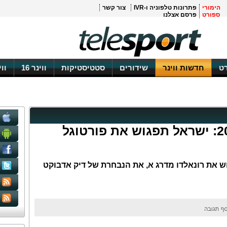
הימורי
פתרונות טלפוניה ו-IVR
צור קשר
ספורט
פרסם אצלנו
ט
חדשות ווינר
שידורים
סטטיסטיקות
ווינר 16
וו
מוקדמות מונדיאל 2014: ישראל תפגוש את פורטוגל
 את רונאלדו מדרג א, את הנבחרת של דיק אדבוקט