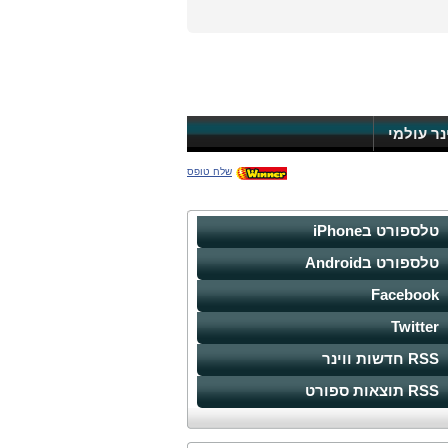
ינר עולמי
שלח טופס
טלספורט בiPhone
טלספורט בAndroid
Facebook
Twitter
RSS חדשות ווינר
RSS תוצאות ספורט