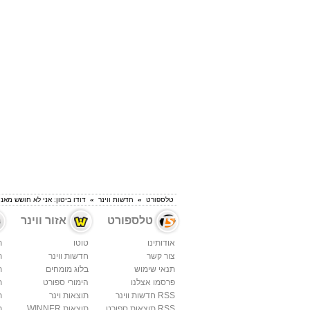
טלספורט
»
חדשות ווינר
»
דודו ביטון: אני לא חושש מאנ
טלספורט
אזור ווינר
אודותינו
טוטו
ת
צור קשר
חדשות ווינר
ת
תנאי שימוש
בלוג מומחים
ת
פרסמו אצלנו
הימורי ספורט
ת
RSS חדשות ווינר
תוצאות וינר
ת
RSS תוצאות ספורט
תוצאות WINNER
ת