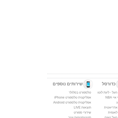
כדורסל
שירותים נוספים
העל - ליגת לוטו
טלספורט בסלולר
יי NBA
אפליקצית טלספורט iPhone
ג
אפליקצית טלספורט Android
 אדריאטית
תוצאות LIVE
לאומית
שידורי ספורט
העל נשים
סטטיסטיקות ווינר