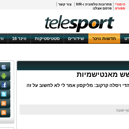
הימורי
פתרונות טלפוניה ו-IVR
צור קשר
ספורט
פרסם אצלנו
ט
חדשות ווינר
שידורים
סטטיסטיקות
ווינר 16
וו
ושש מאנטישמיות
 ויסלה קרקוב: מליקסון אמר לי לא לחשוב על זה