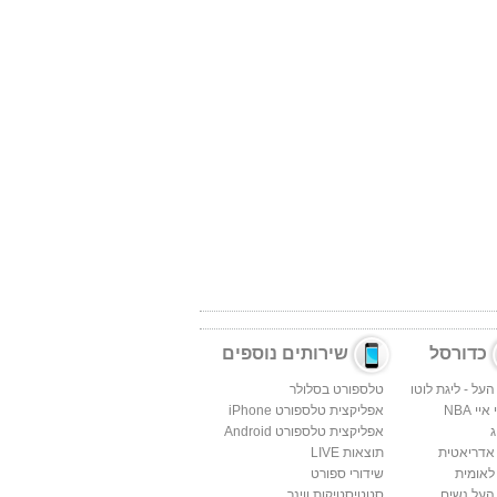
כדורסל
שירותים נוספים
העל - ליגת לוטו
טלספורט בסלולר
יי NBA
אפליקצית טלספורט iPhone
ג
אפליקצית טלספורט Android
 אדריאטית
תוצאות LIVE
לאומית
שידורי ספורט
העל נשים
סטטיסטיקות ווינר