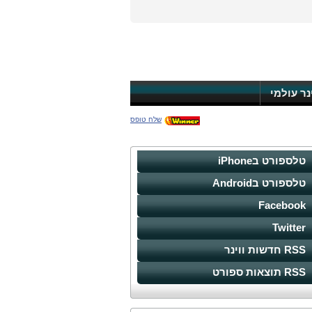
ינר עולמי
שלח טופס
טלספורט בiPhone
טלספורט בAndroid
Facebook
Twitter
RSS חדשות ווינר
RSS תוצאות ספורט