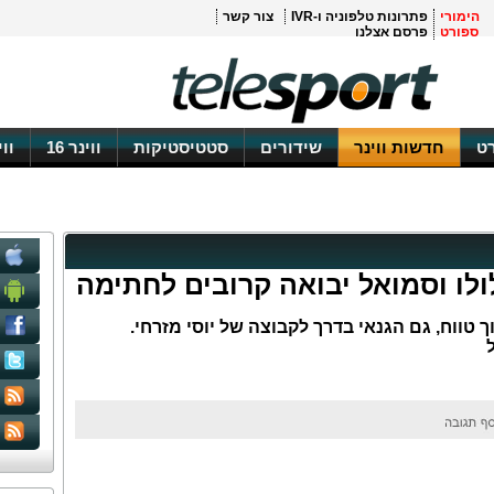
הימורי
פתרונות טלפוניה ו-IVR
צור קשר
ספורט
פרסם אצלנו
ט
חדשות ווינר
שידורים
סטטיסטיקות
ווינר 16
וו
ולו וסמואל יבואה קרובים לחתימה
 טווח, גם הגנאי בדרך לקבוצה של יוסי מזרחי.