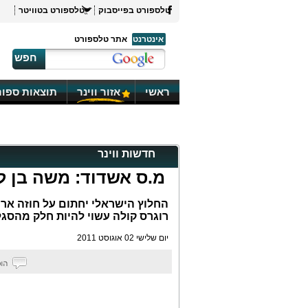
טלספורט בפייסבוק
טלספורט בטוויטר
אינטרנט
אתר טלספורט
חפש
ראשי
אזור ווינר
תוצאות ספור
חדשות ווינר
מ.ס אשדוד: משה בן ל
החלוץ הישראלי יחתום על חוזה ארוך
רוגרס קולה עשוי להיות חלק מהסגל
יום שלישי 02 אוגוסט 2011