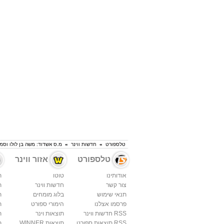
טלספורט
»
חדשות ווינר
»
מ.ס אשדוד: משה בן לולו וסמ
טלספורט
אזור ווינר
אודותינו
טוטו
ת
צור קשר
חדשות ווינר
ת
תנאי שימוש
בלוג מומחים
ת
פרסמו אצלנו
הימורי ספורט
ת
RSS חדשות ווינר
תוצאות וינר
ת
RSS תוצאות ספורט
תוצאות WINNER
ת