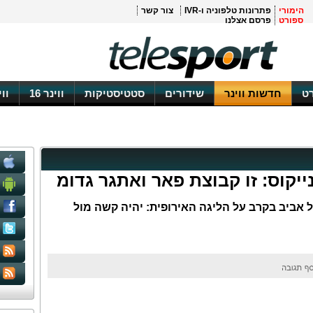
הימורי
פתרונות טלפוניה ו-IVR
צור קשר
ספורט
פרסם אצלנו
ט
חדשות ווינר
שידורים
סטטיסטיקות
ווינר 16
וו
ייקוס: זו קבוצת פאר ואתגר גדומ
ל אביב בקרב על הליגה האירופית: יהיה קשה מול