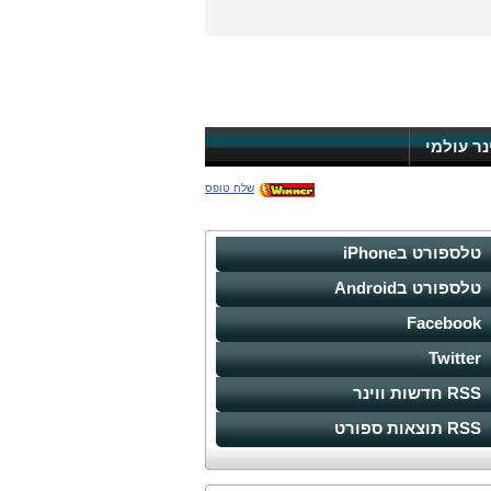
ינר עולמי
שלח טופס
טלספורט בiPhone
טלספורט בAndroid
Facebook
Twitter
RSS חדשות ווינר
RSS תוצאות ספורט