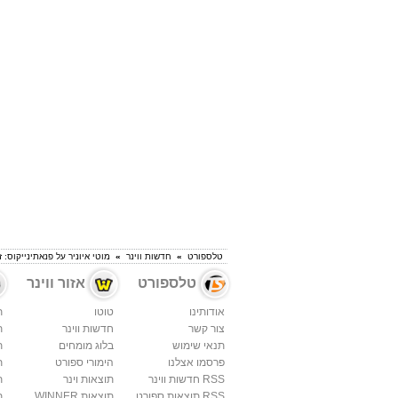
טלספורט
»
חדשות ווינר
»
מוטי איוניר על פנאתינייקוס: 
טלספורט
אזור ווינר
אודותינו
טוטו
ת
צור קשר
חדשות ווינר
ת
תנאי שימוש
בלוג מומחים
ת
פרסמו אצלנו
הימורי ספורט
ת
RSS חדשות ווינר
תוצאות וינר
ת
RSS תוצאות ספורט
תוצאות WINNER
ת