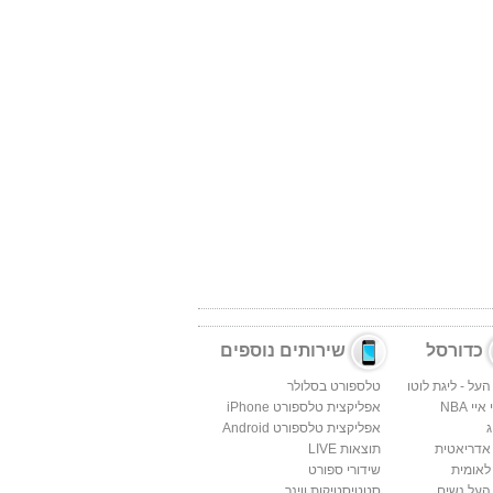
כדורסל
שירותים נוספים
העל - ליגת לוטו
טלספורט בסלולר
יי NBA
אפליקצית טלספורט iPhone
ג
אפליקצית טלספורט Android
 אדריאטית
תוצאות LIVE
לאומית
שידורי ספורט
העל נשים
סטטיסטיקות ווינר