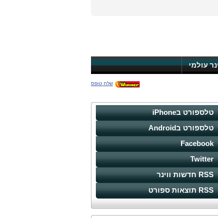
ינר עולמי
שלח טופס
טלספורט בiPhone
טלספורט בAndroid
Facebook
Twitter
RSS חדשות ווינר
RSS תוצאות ספורט