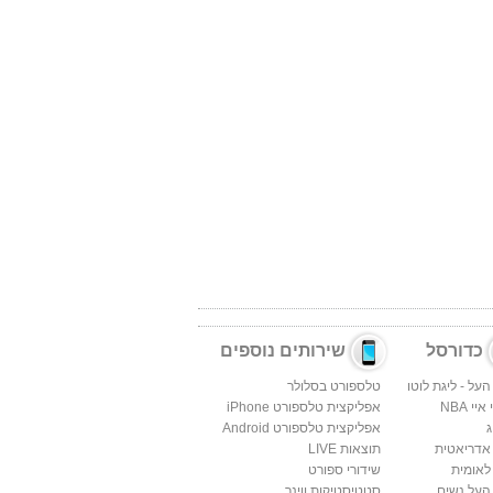
כדורסל
שירותים נוספים
העל - ליגת לוטו
טלספורט בסלולר
יי NBA
אפליקצית טלספורט iPhone
ג
אפליקצית טלספורט Android
 אדריאטית
תוצאות LIVE
לאומית
שידורי ספורט
העל נשים
סטטיסטיקות ווינר