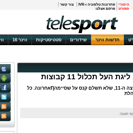
הימורי
פתרונות טלפוניה ו-IVR
צור קשר
ספורט
פרסם אצלנו
ט
חדשות ווינר
שידורים
סטטיסטיקות
ווינר 16
וו
 העל תכלול 11 קבוצות
דירקטוריון המנהלת אישר את הקבוצה ה-11, שלא תשלם קנס על שסיימהȠאחרונה. כל