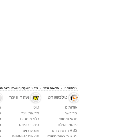
טלספורט
»
חדשות ווינר
»
עירוני אשקלון אושרה, ליגת העל תכלול
טלספורט
אזור ווינר
אודותינו
טוטו
ת
צור קשר
חדשות ווינר
ת
תנאי שימוש
בלוג מומחים
ת
פרסמו אצלנו
הימורי ספורט
ת
RSS חדשות ווינר
תוצאות וינר
ת
RSS תוצאות ספורט
תוצאות WINNER
ת