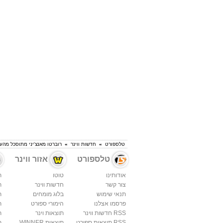
טלספורט
»
חדשות ווינר
»
רוברטו מאנצ'יני מתוסכל מהע
טלספורט
אזור ווינר
אודותינו
טוטו
ת
צור קשר
חדשות ווינר
ת
תנאי שימוש
בלוג מומחים
ת
פרסמו אצלנו
הימורי ספורט
ת
RSS חדשות ווינר
תוצאות וינר
ת
RSS תוצאות ספורט
תוצאות WINNER
ת