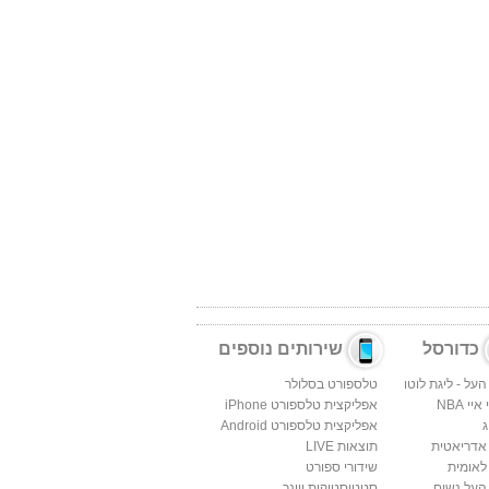
כדורסל
שירותים נוספים
העל - ליגת לוטו
טלספורט בסלולר
יי NBA
אפליקצית טלספורט iPhone
ג
אפליקצית טלספורט Android
 אדריאטית
תוצאות LIVE
לאומית
שידורי ספורט
העל נשים
סטטיסטיקות ווינר