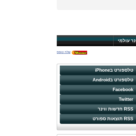
ינר עולמי
שלח טופס
טלספורט בiPhone
טלספורט בAndroid
Facebook
Twitter
RSS חדשות ווינר
RSS תוצאות ספורט