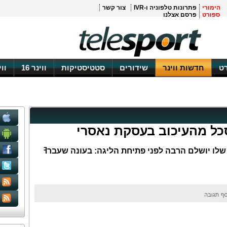
הימורי
פתרונות טלפוניה ו-IVR
צור קשר
ספורט
פרסם אצלנו
ט
חדשות ווינר
שידורים
סטטיסטיקות
ווינר 16
וו
סכל מהעיכוב בעסקת נאסרי
לו יושלם הרבה לפני פתיחת הליגה: בעונה שעברߔ