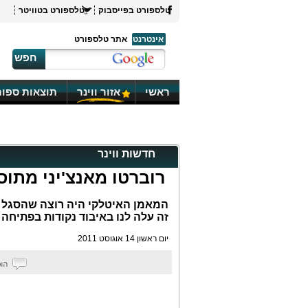
טלספורט בפייסבוק
טלספורט בטוויטר
אינטרנט
אתר טלספורט
חפש
ראשי
אזור ווינר
תוצאות ספור
חדשות ווינר
רוברטו מאנצ'יני מתו
המאמן האיטלקי היה רוצה שהסגל ש
זה עלה לנו באיבוד נקודות בפתיחה
יום ראשון 14 אוגוסט 2011