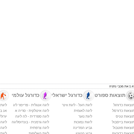
תוצאות ספורט
כדורגל ישראלי
כדורגל עולמי
וצאות כדורגל
ליגת העל - ליגת ווינר
ליגה אנגלית - פריימר ליג
ליגת 
וצאות כדורסל
ליגה לאומית
ליגה איטלקית - סריה א
אנ בי א
וצאות טניס
ליגת נוער
ליגה ספרדית - לה ליגה
יורולי
וצאות בייסבול
ליגות נמוכות
ליגה גרמנית - בונדוסליגה
ליגה
וצאות פוטבול
גביע המדינה
ליגה צרפתית
ליגה 
וצאות כדורעף
גביע הטוטו
ליגת האלופות
ליגת 