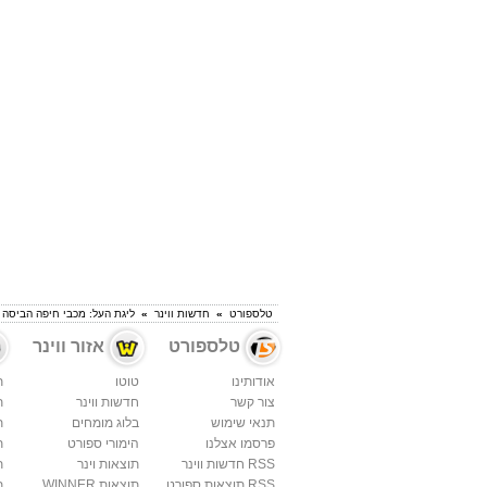
טלספורט
»
חדשות ווינר
»
ליגת העל: מכבי חיפה הביסה 1:4 את מכבי נתניה
טלספורט
אזור ווינר
אודותינו
טוטו
ת
צור קשר
חדשות ווינר
ת
תנאי שימוש
בלוג מומחים
ת
פרסמו אצלנו
הימורי ספורט
ת
RSS חדשות ווינר
תוצאות וינר
ת
RSS תוצאות ספורט
תוצאות WINNER
ת