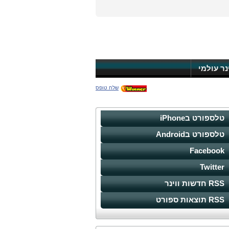
ינר עולמי
שלח טופס
טלספורט בiPhone
טלספורט בAndroid
Facebook
Twitter
RSS חדשות ווינר
RSS תוצאות ספורט