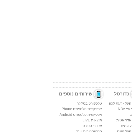
כדורסל
שירותים נוספים
העל - ליגת לוטו
טלספורט בסלולר
יי NBA
אפליקצית טלספורט iPhone
ג
אפליקצית טלספורט Android
 אדריאטית
תוצאות LIVE
לאומית
שידורי ספורט
העל נשים
סטטיסטיקות ווינר