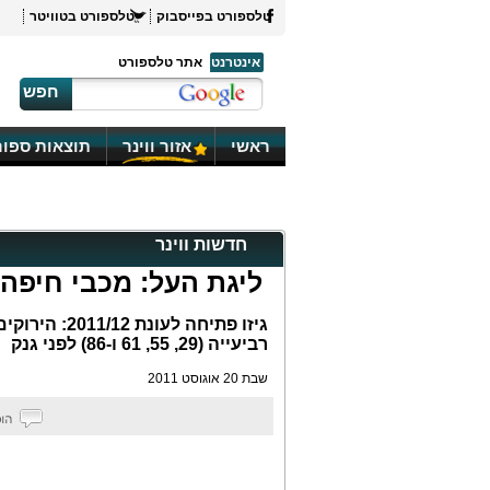
טלספורט בפייסבוק
טלספורט בטוויטר
אינטרנט
אתר טלספורט
חפש
ראשי
אזור ווינר
תוצאות ספור
חדשות ווינר
ליגת העל: מכבי חיפה הביסה 1:4 את
רביעייה (29, 55, 61 ו-86) לפני גנק
שבת 20 אוגוסט 2011