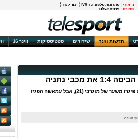
הימורי
פתרונות טלפוניה ו-IVR
צור קשר
ספורט
פרסם אצלנו
ט
חדשות ווינר
שידורים
סטטיסטיקות
ווינר 16
וו
 מכבי נתניה
גיזו פתיחה לעונת 2011/12: הירוקים פיגרו משער של מוגרבי (21), אבל עמאשה הפגיז