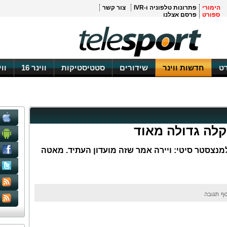
הימורי
פתרונות טלפוניה ו-IVR
צור קשר
ספורט
פרסם אצלנו
ט
חדשות ווינר
שידורים
סטטיסטיקות
ווינר 16
וו
קלה גדולה מאוד
צסטר סיטי: ויירה אמר שזה מועדון העתיד. מאטה