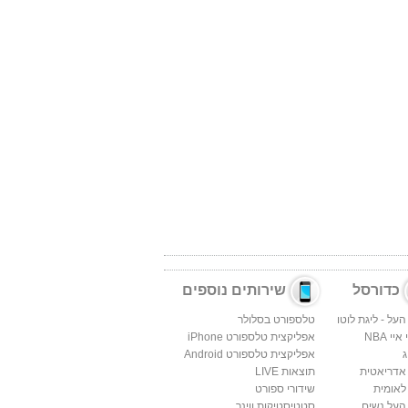
כדורסל
שירותים נוספים
העל - ליגת לוטו
טלספורט בסלולר
יי NBA
אפליקצית טלספורט iPhone
ג
אפליקצית טלספורט Android
 אדריאטית
תוצאות LIVE
לאומית
שידורי ספורט
העל נשים
סטטיסטיקות ווינר