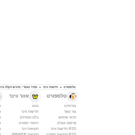
טלספורט
»
חדשות ווינר
»
סמיר נאסרי: מרגיש הקלה גדו
טלספורט
אזור ווינר
אודותינו
טוטו
ת
צור קשר
חדשות ווינר
ת
תנאי שימוש
בלוג מומחים
ת
פרסמו אצלנו
הימורי ספורט
ת
RSS חדשות ווינר
תוצאות וינר
ת
RSS תוצאות ספורט
תוצאות WINNER
ת