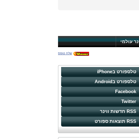
ינר עולמי
שלח טופס
טלספורט בiPhone
טלספורט בAndroid
Facebook
Twitter
RSS חדשות ווינר
RSS תוצאות ספורט